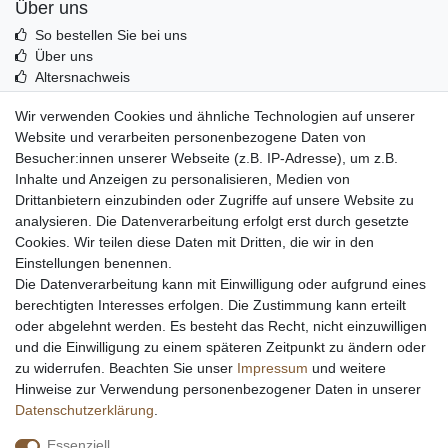
Über uns
So bestellen Sie bei uns
Über uns
Altersnachweis
Entsorgung & Umwelt
Wir verwenden Cookies und ähnliche Technologien auf unserer
Echtheit von Kundenbewertungen
Website und verarbeiten personenbezogene Daten von
Messer Info Forum
Besucher:innen unserer Webseite (z.B. IP-Adresse), um z.B.
Inhalte und Anzeigen zu personalisieren, Medien von
Messer schärfen
Drittanbietern einzubinden oder Zugriffe auf unsere Website zu
Messerhersteller
analysieren. Die Datenverarbeitung erfolgt erst durch gesetzte
Stahltabelle
Cookies. Wir teilen diese Daten mit Dritten, die wir in den
Stahlarten
Einstellungen benennen.
Rockwell Härte
Die Datenverarbeitung kann mit Einwilligung oder aufgrund eines
Messerarten
berechtigten Interesses erfolgen. Die Zustimmung kann erteilt
Klingenformen
oder abgelehnt werden. Es besteht das Recht, nicht einzuwilligen
Holzarten
und die Einwilligung zu einem späteren Zeitpunkt zu ändern oder
zu widerrufen. Beachten Sie unser
Impressum
und weitere
Hinweise zur Verwendung personenbezogener Daten in unserer
Impressum
Daten­schutz­erklärung
AGB
Daten­schutz­erklärung
.
Essenziell