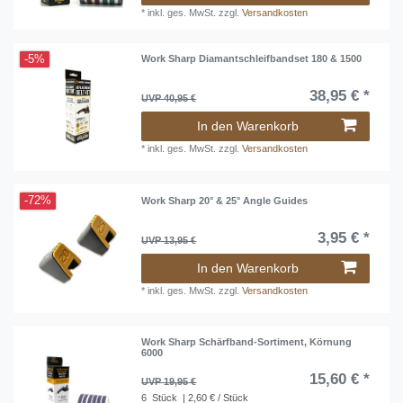
*
inkl. ges. MwSt.
zzgl.
Versandkosten
-5%
Work Sharp Diamantschleifbandset 180 & 1500
38,95 € *
UVP 40,95 €
In den Warenkorb
*
inkl. ges. MwSt.
zzgl.
Versandkosten
-72%
Work Sharp 20° & 25° Angle Guides
3,95 € *
UVP 13,95 €
In den Warenkorb
*
inkl. ges. MwSt.
zzgl.
Versandkosten
Work Sharp Schärfband-Sortiment, Körnung
6000
15,60 € *
UVP 19,95 €
6
Stück
| 2,60 € / Stück