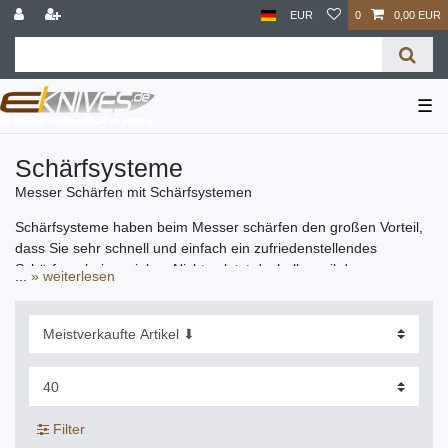
EUR
0
0,00 EUR
☰
Schärfsysteme
Messer Schärfen mit Schärfsystemen
Schärfsysteme haben beim Messer schärfen den großen Vorteil,
dass Sie sehr schnell und einfach ein zufriedenstellendes
Schärfergebnis erzielen. Nicht zuletzt deshalb, weil der
...
» weiterlesen
Schärfwinkel optimal eingehalten wird. Anzumerken ist allerdings,
dass das Messer schärfen mit manchen Schärfsystemen nicht
ganz so schonend für die Klinge ist. Die Klinge verliert mehr
Material und kann bei falscher Anwendung zu heiß werden.
Folgende Schärfsysteme sorgen für gute Ergebnisse beim
Messer schärfen:
Filter
Lansky Schärfset: Dieses bewährte Schärfsystem von