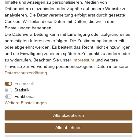
Inhalte und Anzeigen zu personalisieren, Medien von
Messer schärfen
Drittanbietern einzubinden oder Zugriffe auf unsere Website zu
Messerhersteller
analysieren. Die Datenverarbeitung erfolgt erst durch gesetzte
Stahltabelle
Cookies. Wir teilen diese Daten mit Dritten, die wir in den
Stahlarten
Einstellungen benennen.
Rockwell Härte
Die Datenverarbeitung kann mit Einwilligung oder aufgrund eines
Messerarten
berechtigten Interesses erfolgen. Die Zustimmung kann erteilt
Klingenformen
oder abgelehnt werden. Es besteht das Recht, nicht einzuwilligen
Holzarten
und die Einwilligung zu einem späteren Zeitpunkt zu ändern oder
zu widerrufen. Beachten Sie unser
Impressum
und weitere
Hinweise zur Verwendung personenbezogener Daten in unserer
Impressum
Daten­schutz­erklärung
AGB
Daten­schutz­erklärung
.
Essenziell
Widerrufs­recht
Kontakt
Vertrag widerrufen
Statistik
Funktional
Weitere Einstellungen
Alle akzeptieren
© Copyright Alle Preisangaben sind inkl. gesetzlicher Mehrwertsteuer und zzgl.
Versandkosten. Alle Grafiken und Warenzeichen auf dieser Seite unterliegen dem
Alle ablehnen
Recht der jeweiligen Eigentümer. copyright © 2026 Fa. eKnives.de
SEHR GUT
(4.91 / 5)