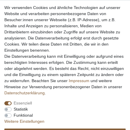
Entsorgung & Umwelt
Wir verwenden Cookies und ähnliche Technologien auf unserer
Echtheit von Kundenbewertungen
Website und verarbeiten personenbezogene Daten von
Messer Info Forum
Besucher:innen unserer Webseite (z.B. IP-Adresse), um z.B.
Inhalte und Anzeigen zu personalisieren, Medien von
Messer schärfen
Drittanbietern einzubinden oder Zugriffe auf unsere Website zu
Messerhersteller
analysieren. Die Datenverarbeitung erfolgt erst durch gesetzte
Stahltabelle
Cookies. Wir teilen diese Daten mit Dritten, die wir in den
Stahlarten
Einstellungen benennen.
Rockwell Härte
Die Datenverarbeitung kann mit Einwilligung oder aufgrund eines
Messerarten
berechtigten Interesses erfolgen. Die Zustimmung kann erteilt
Klingenformen
oder abgelehnt werden. Es besteht das Recht, nicht einzuwilligen
Holzarten
und die Einwilligung zu einem späteren Zeitpunkt zu ändern oder
zu widerrufen. Beachten Sie unser
Impressum
und weitere
Hinweise zur Verwendung personenbezogener Daten in unserer
Impressum
Daten­schutz­erklärung
AGB
Daten­schutz­erklärung
.
Essenziell
Widerrufs­recht
Kontakt
Vertrag widerrufen
Statistik
Funktional
Weitere Einstellungen