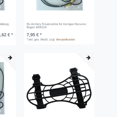
bildung
Ek-Archery Ersatzsehne für Korrigan Recurve-
Bogen 4008129
,62 € *
7,95 € *
*
inkl. ges. MwSt.
zzgl.
Versandkosten