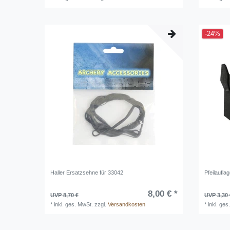
-24%
Haller Ersatzsehne für 33042
Pfeilaufla
8,00 € *
UVP 8,70 €
UVP 3,30 
*
inkl. ges. MwSt.
zzgl.
Versandkosten
*
inkl. ges