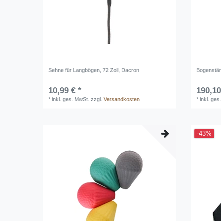
Sehne für Langbögen, 72 Zoll, Dacron
Bogenstän
10,99 € *
190,10
*
inkl. ges. MwSt.
zzgl.
Versandkosten
*
inkl. ges
-43%