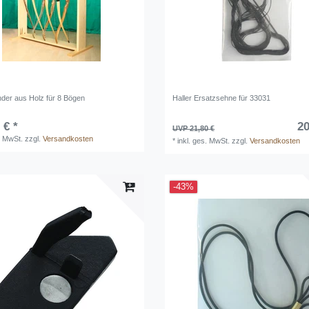
der aus Holz für 8 Bögen
Haller Ersatzsehne für 33031
 € *
20
UVP 21,80 €
. MwSt.
zzgl.
Versandkosten
*
inkl. ges. MwSt.
zzgl.
Versandkosten
-43%