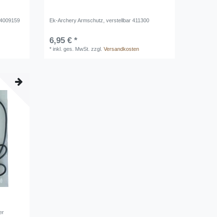
 4009159
Ek-Archery Armschutz, verstellbar 411300
6,95 € *
*
inkl. ges. MwSt.
zzgl.
Versandkosten
er