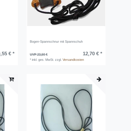
Bogen-Spannschnur mit Spannschuh
,55 € *
12,70 € *
UVP 23,50 €
*
inkl. ges. MwSt.
zzgl.
Versandkosten