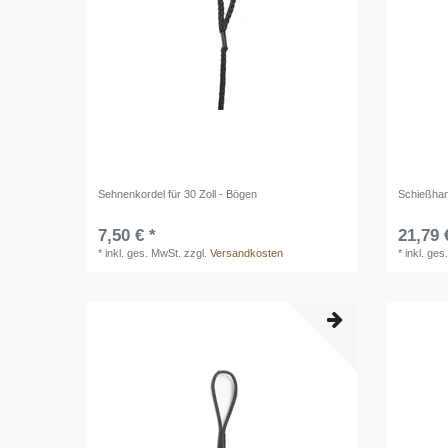
Sehnenkordel für 30 Zoll - Bögen
Schießhan
7,50 € *
21,79 
*
inkl. ges. MwSt.
zzgl.
Versandkosten
*
inkl. ges