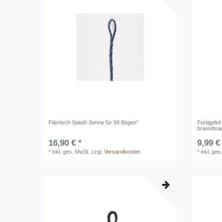
Flämisch Spleiß-Sehne für 58 Bögen"
Fertigpfei
braun/brau
16,90 € *
9,99 €
*
inkl. ges. MwSt.
zzgl.
Versandkosten
*
inkl. ges