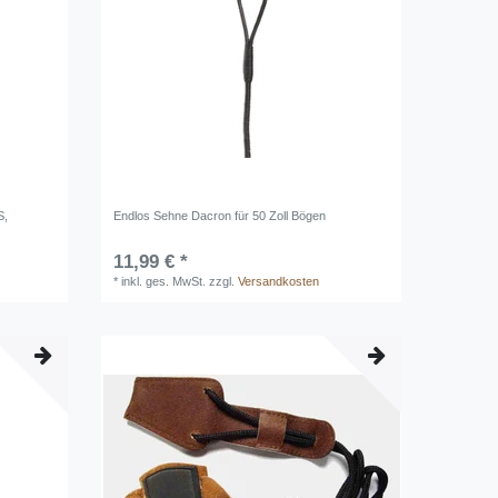
S,
Endlos Sehne Dacron für 50 Zoll Bögen
11,99 € *
*
inkl. ges. MwSt.
zzgl.
Versandkosten