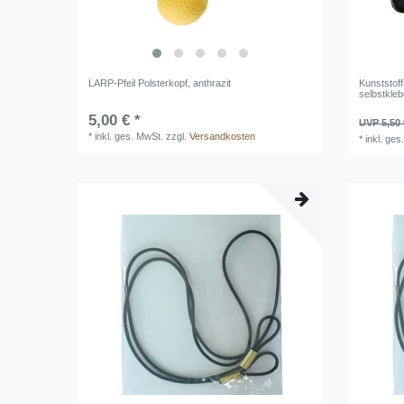
LARP-Pfeil Polsterkopf, anthrazit
Kunststoff
selbstkle
5,00 € *
UVP 5,50 
*
inkl. ges. MwSt.
zzgl.
Versandkosten
*
inkl. ges