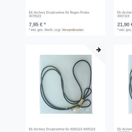
Ek-Archery Ersatzsehne für Bogen Protex
Ek-Archer
4078119
4007119
7,95 € *
21,90 
*
inkl. ges. MwSt.
zzgl.
Versandkosten
*
inkl. ges
Ek-Archery Ersatzsehne für 4005115 4005119
Ek-Archer