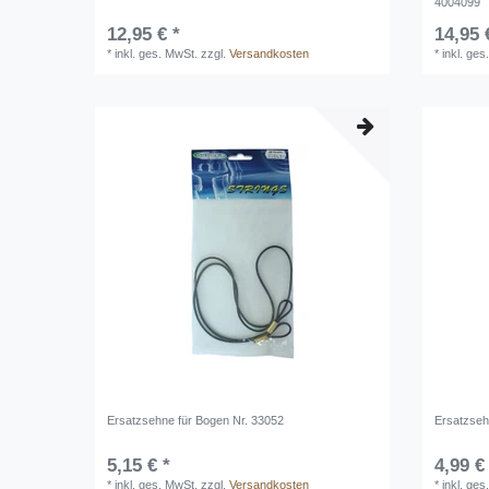
4004099
12,95 € *
14,95 
*
inkl. ges. MwSt.
zzgl.
Versandkosten
*
inkl. ges
Ersatzsehne für Bogen Nr. 33052
Ersatzseh
5,15 € *
4,99 €
*
inkl. ges. MwSt.
zzgl.
Versandkosten
*
inkl. ges