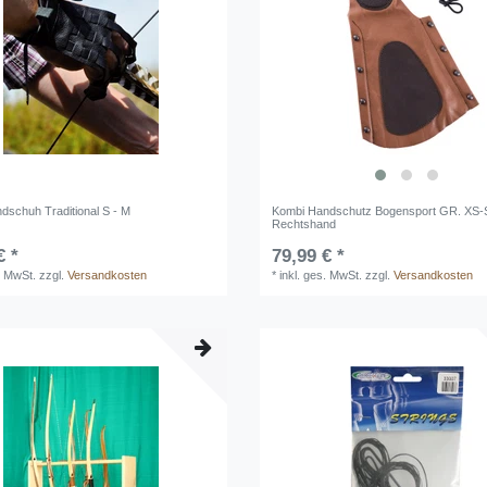
dschuh Traditional S - M
Kombi Handschutz Bogensport GR. XS-
Rechtshand
€ *
79,99 € *
. MwSt.
zzgl.
Versandkosten
*
inkl. ges. MwSt.
zzgl.
Versandkosten