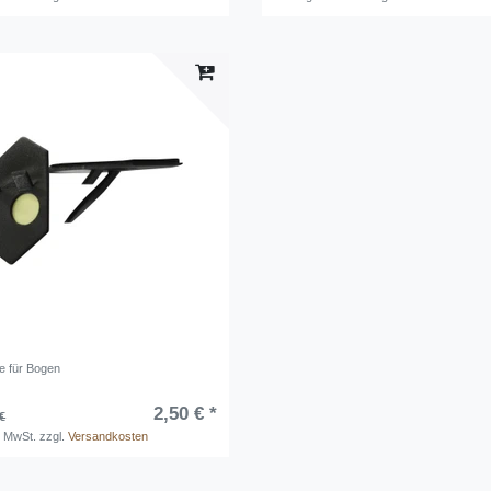
ge für Bogen
2,50 € *
€
. MwSt.
zzgl.
Versandkosten