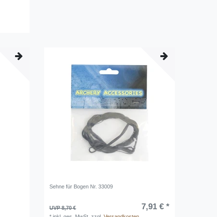
Sehne für Bogen Nr. 33009
7,91 € *
UVP 8,70 €
*
inkl. ges. MwSt.
zzgl.
Versandkosten