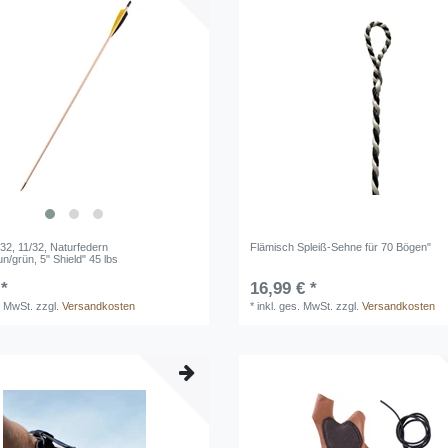
l 32, 11/32, Naturfedern
Flämisch Spleiß-Sehne für 70 Bögen"
n/grün, 5" Shield" 45 lbs
 *
16,99 € *
. MwSt.
zzgl.
Versandkosten
*
inkl. ges. MwSt.
zzgl.
Versandkosten