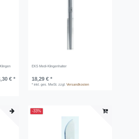
 Klingen
EKS Medi-Klingenhalter
,30 € *
18,29 € *
*
inkl. ges. MwSt.
zzgl.
Versandkosten
-33%