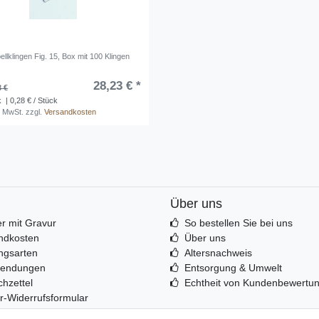
llklingen Fig. 15, Box mit 100 Klingen
28,23 € *
3 €
k
| 0,28 € / Stück
. MwSt.
zzgl.
Versandkosten
Über uns
r mit Gravur
So bestellen Sie bei uns
ndkosten
Über uns
ngsarten
Altersnachweis
sendungen
Entsorgung & Umwelt
hzettel
Echtheit von Kundenbewertu
r-Widerrufsformular