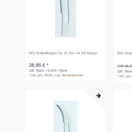
EKS Skalpellklingen Fig. 20, Box mit 100 Klingen
EKS Skalpe
28,95 € *
UVP 28,3
100
Stück
| 0,29 € / Stück
100
Stüc
*
inkl. ges. MwSt.
zzgl.
Versandkosten
*
inkl. ges