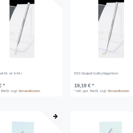
ll Nr. ek 9-94 r
EKS Skalpell Golfschlägerform
€ *
19,19 € *
. MwSt.
zzgl.
Versandkosten
*
inkl. ges. MwSt.
zzgl.
Versandkosten