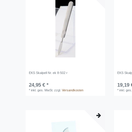
EKS Skalpell Nr. ek 8-502 r
EKS Skalpe
24,95 € *
19,19 
*
inkl. ges. MwSt.
zzgl.
Versandkosten
*
inkl. ges