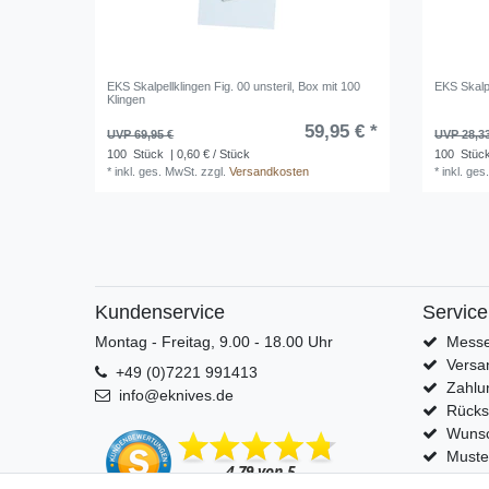
EKS Skalpellklingen Fig. 00 unsteril, Box mit 100
EKS Skalpe
Klingen
59,95 € *
UVP 69,95 €
UVP 28,3
100
Stück
| 0,60 € / Stück
100
Stüc
*
inkl. ges. MwSt.
zzgl.
Versandkosten
*
inkl. ges
Kundenservice
Service
Montag - Freitag, 9.00 - 18.00 Uhr
Messe
Versa
+49 (0)7221 991413
Zahlu
info@eknives.de
Rück
Wunsc
Muste