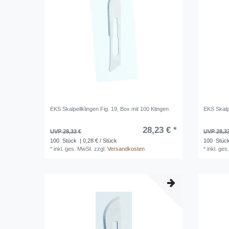
EKS Skalpellklingen Fig. 19, Box mit 100 Klingen
EKS Skalpe
28,23 € *
UVP 28,33 €
UVP 28,3
100
Stück
| 0,28 € / Stück
100
Stüc
*
inkl. ges. MwSt.
zzgl.
Versandkosten
*
inkl. ges