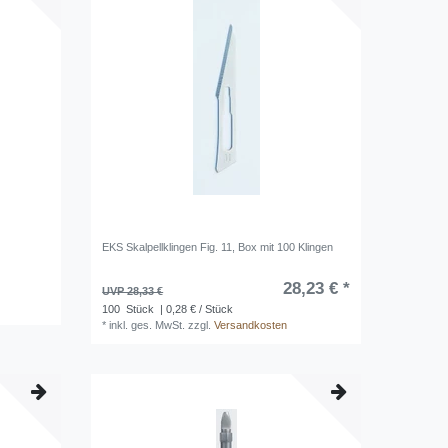
EKS Skalpellklingen Fig. 11, Box mit 100 Klingen
28,23 € *
UVP 28,33 €
100
Stück
| 0,28 € / Stück
*
inkl. ges. MwSt.
zzgl.
Versandkosten