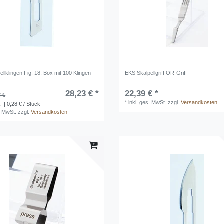
llklingen Fig. 18, Box mit 100 Klingen
EKS Skalpellgriff OR-Griff
28,23 € *
22,39 € *
3 €
*
inkl. ges. MwSt.
zzgl.
Versandkosten
k
| 0,28 € / Stück
. MwSt.
zzgl.
Versandkosten