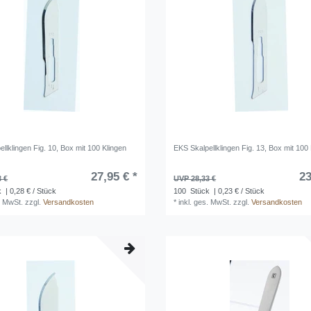
llklingen Fig. 10, Box mit 100 Klingen
EKS Skalpellklingen Fig. 13, Box mit 100
27,95 € *
23
3 €
UVP 28,33 €
k
| 0,28 € / Stück
100
Stück
| 0,23 € / Stück
. MwSt.
zzgl.
Versandkosten
*
inkl. ges. MwSt.
zzgl.
Versandkosten