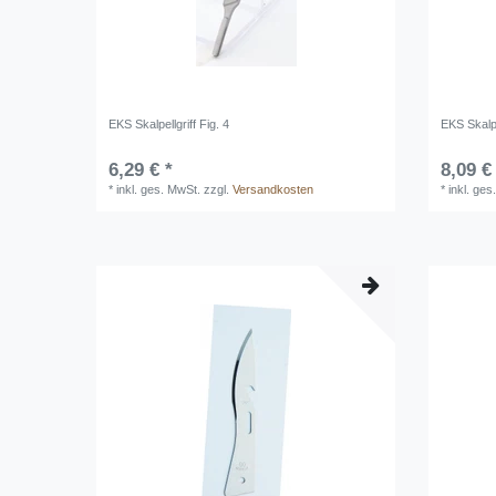
EKS Skalpellgriff Fig. 4
EKS Skalpe
6,29 € *
8,09 €
*
inkl. ges. MwSt.
zzgl.
Versandkosten
*
inkl. ges