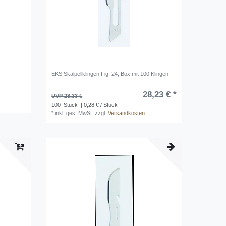
EKS Skalpellklingen Fig. 24, Box mit 100 Klingen
28,23 € *
UVP 28,33 €
100
Stück
| 0,28 € / Stück
*
inkl. ges. MwSt.
zzgl.
Versandkosten