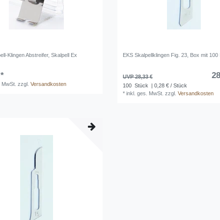
ll-Klingen Abstreifer, Skalpell Ex
EKS Skalpellklingen Fig. 23, Box mit 100
 *
28
UVP 28,33 €
. MwSt.
zzgl.
Versandkosten
100
Stück
| 0,28 € / Stück
*
inkl. ges. MwSt.
zzgl.
Versandkosten