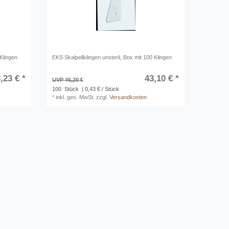
 Klingen
EKS Skalpellklingen unsteril, Box mit 100 Klingen
,23 € *
43,10 € *
UVP 46,20 €
100
Stück
| 0,43 € / Stück
*
inkl. ges. MwSt.
zzgl.
Versandkosten