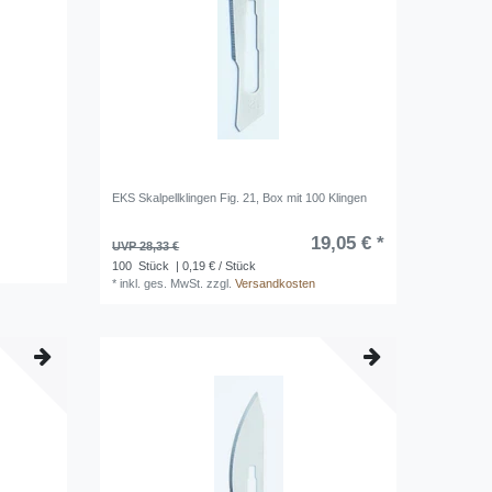
EKS Skalpellklingen Fig. 21, Box mit 100 Klingen
19,05 € *
UVP 28,33 €
100
Stück
| 0,19 € / Stück
*
inkl. ges. MwSt.
zzgl.
Versandkosten