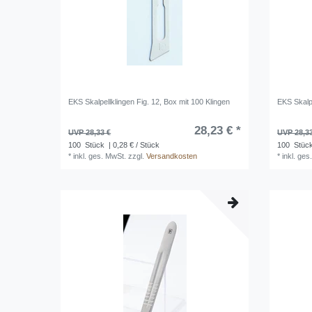
EKS Skalpellklingen Fig. 12, Box mit 100 Klingen
EKS Skalpe
28,23 € *
UVP 28,33 €
UVP 28,3
100
Stück
| 0,28 € / Stück
100
Stüc
*
inkl. ges. MwSt.
zzgl.
Versandkosten
*
inkl. ges