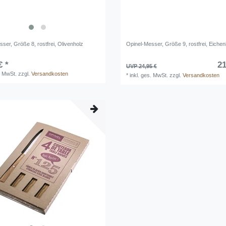
ser, Größe 8, rostfrei, Olivenholz
Opinel-Messer, Größe 9, rostfrei, Eichen
€ *
21
UVP 24,95 €
. MwSt.
zzgl.
Versandkosten
*
inkl. ges. MwSt.
zzgl.
Versandkosten