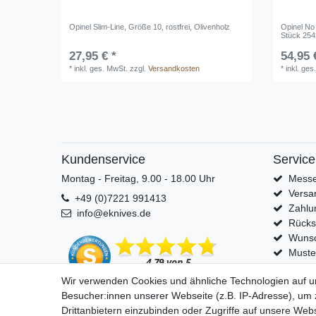
Opinel Slim-Line, Größe 10, rostfrei, Olivenholz
Opinel No
Stück 25
27,95 € *
54,95 
*
inkl. ges. MwSt.
zzgl.
Versandkosten
*
inkl. ges
Kundenservice
Service
Montag - Freitag, 9.00 - 18.00 Uhr
Messe
Versa
+49 (0)7221 991413
Zahlu
info@eknives.de
Rück
Wunsc
Muste
Wir verwenden Cookies und ähnliche Technologien auf 
Besucher:innen unserer Webseite (z.B. IP-Adresse), um z
Drittanbietern einzubinden oder Zugriffe auf unsere Webs