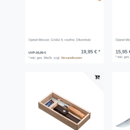
Opinel-Messer, Größe 9, rostfrei, Olivenholz
Opinel-Mes
19,95 € *
15,95 
UVP 26,95 €
*
inkl. ges
*
inkl. ges. MwSt.
zzgl.
Versandkosten