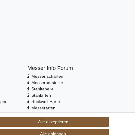
Messer Info Forum
Messer schärfen
Messerhersteller
Stahltabelle
Stahlarten
ngen
Rockwell Härte
Messerarten
Klingenformen
Holzarten
Alle akzeptieren
Alle ablehnen