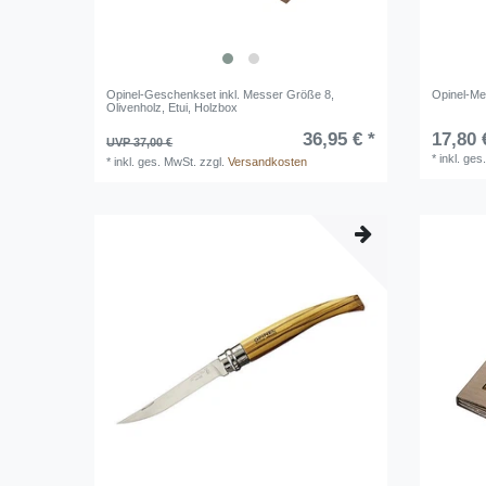
Opinel-Geschenkset inkl. Messer Größe 8,
Opinel-Mes
Olivenholz, Etui, Holzbox
36,95 € *
17,80 
UVP 37,00 €
*
inkl. ges
*
inkl. ges. MwSt.
zzgl.
Versandkosten