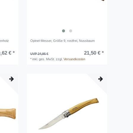
venholz
Opinel-Messer, Größe 9, rostfrei, Nussbaum
,62 € *
21,50 € *
UVP 24,95 €
*
inkl. ges. MwSt.
zzgl.
Versandkosten