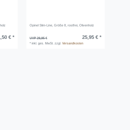
holz
Opinel Slim-Line, Größe 8, rostfrei, Olivenholz
,50 € *
25,95 € *
UVP 29,95 €
*
inkl. ges. MwSt.
zzgl.
Versandkosten