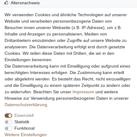
Altersnachweis
Entsorgung & Umwelt
Wir verwenden Cookies und ähnliche Technologien auf unserer
Echtheit von Kundenbewertungen
Website und verarbeiten personenbezogene Daten von
Messer Info Forum
Besucher:innen unserer Webseite (z.B. IP-Adresse), um z.B.
Inhalte und Anzeigen zu personalisieren, Medien von
Messer schärfen
Drittanbietern einzubinden oder Zugriffe auf unsere Website zu
Messerhersteller
analysieren. Die Datenverarbeitung erfolgt erst durch gesetzte
Stahltabelle
Cookies. Wir teilen diese Daten mit Dritten, die wir in den
Stahlarten
Einstellungen benennen.
Rockwell Härte
Die Datenverarbeitung kann mit Einwilligung oder aufgrund eines
Messerarten
berechtigten Interesses erfolgen. Die Zustimmung kann erteilt
Klingenformen
oder abgelehnt werden. Es besteht das Recht, nicht einzuwilligen
Holzarten
und die Einwilligung zu einem späteren Zeitpunkt zu ändern oder
zu widerrufen. Beachten Sie unser
Impressum
und weitere
Hinweise zur Verwendung personenbezogener Daten in unserer
Impressum
Daten­schutz­erklärung
AGB
Daten­schutz­erklärung
.
Essenziell
Widerrufs­recht
Kontakt
Vertrag widerrufen
Statistik
Funktional
Weitere Einstellungen