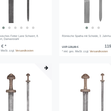
sisches Fetter Lane Schwert, 8.
Römische Spatha mit Scheide, 3. Jahrhu
rt, Damaststahl
 € *
119
UVP 139,99 €
. MwSt.
zzgl.
Versandkosten
*
inkl. ges. MwSt.
zzgl.
Versandkosten