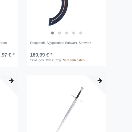
ndert
Chepesch, Ägyptisches Schwert, Schwarz
,97 € *
169,99 € *
*
inkl. ges. MwSt.
zzgl.
Versandkosten