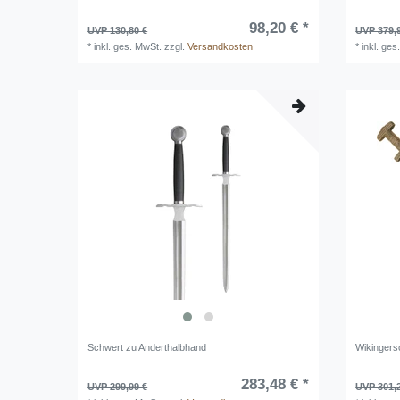
98,20 € *
UVP 130,80 €
UVP 379,
*
inkl. ges. MwSt.
zzgl.
Versandkosten
*
inkl. ges
Schwert zu Anderthalbhand
Wikingers
283,48 € *
UVP 299,99 €
UVP 301,