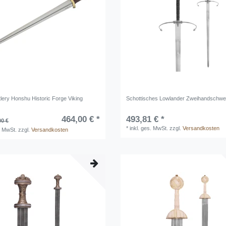
lery Honshu Historic Forge Viking
Schottisches Lowlander Zweihandschwe
464,00 € *
493,81 € *
00 €
*
inkl. ges. MwSt.
zzgl.
Versandkosten
. MwSt.
zzgl.
Versandkosten