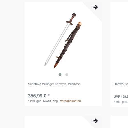
Suontaka Wikinger Schwert, Windlass
Hanwei Sc
356,99 € *
UVP 499,
*
inkl. ges. MwSt.
zzgl.
Versandkosten
*
inkl. ges