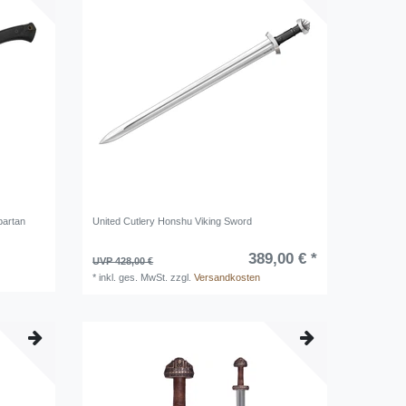
partan
United Cutlery Honshu Viking Sword
389,00 € *
UVP 428,00 €
*
inkl. ges. MwSt.
zzgl.
Versandkosten