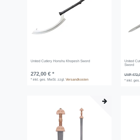
United Cutlery Honshu Khopesh Sword
United Cut
Sword
272,00 € *
UVP 472,
*
inkl. ges. MwSt.
zzgl.
Versandkosten
*
inkl. ges