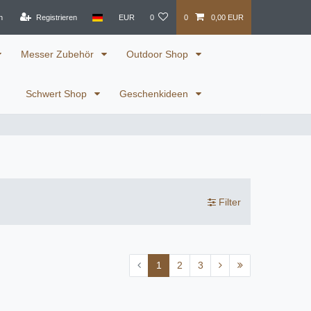
n
Registrieren
EUR
0
0
0,00 EUR
Messer Zubehör
Outdoor Shop
Schwert Shop
Geschenkideen
Filter
1
2
3