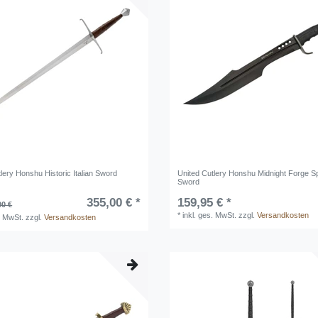
lery Honshu Historic Italian Sword
United Cutlery Honshu Midnight Forge S
Sword
355,00 € *
159,95 € *
00 €
*
inkl. ges. MwSt.
zzgl.
Versandkosten
. MwSt.
zzgl.
Versandkosten