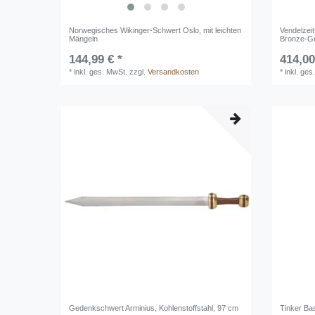
Norwegisches Wikinger-Schwert Oslo, mit leichten
Vendelzeit
Mängeln
Bronze-Gri
144,99 € *
414,00
*
inkl. ges. MwSt.
zzgl.
Versandkosten
*
inkl. ges
Gedenkschwert Arminius, Kohlenstoffstahl, 97 cm
Tinker Ba