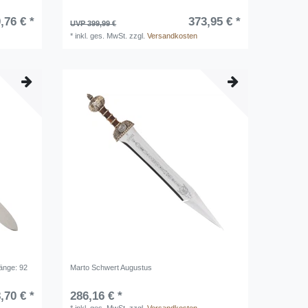
,76 € *
373,95 € *
UVP 399,99 €
*
inkl. ges. MwSt.
zzgl.
Versandkosten
Länge: 92
Marto Schwert Augustus
,70 € *
286,16 € *
*
inkl. ges. MwSt.
zzgl.
Versandkosten