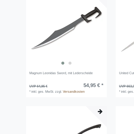
Magnum Leonidas Sword, mit Lederscheide
United Cut
54,95 € *
UVP 64,95 €
UVP 663,
*
inkl. ges. MwSt.
zzgl.
Versandkosten
*
inkl. ges