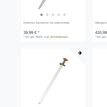
Einfaches Saxmesser mit Lederscheide
Wikingers
39,99 € *
410,99
*
inkl. ges. MwSt.
zzgl.
Versandkosten
*
inkl. ges