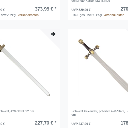
gehärtete Karbonstahlklinge
373,95 € *
270
99 €
UVP 329,99 €
. MwSt.
zzgl.
Versandkosten
*
inkl. ges. MwSt.
zzgl.
Versandkosten
chwert, 420-Stahl, 92 cm
Schwert Alexander, polierter 420-Stahl, 
cm
227,70 € *
178
20 €
UVP 237,90 €