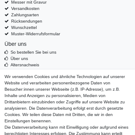
Messer mit Gravur
Versandkosten
Zahlungsarten
Rücksendungen
Wunschzettel
Muster-Widerrufsformular
Über uns
So bestellen Sie bei uns
Über uns
Altersnachweis
Entsorgung & Umwelt
Wir verwenden Cookies und ähnliche Technologien auf unserer
Echtheit von Kundenbewertungen
Website und verarbeiten personenbezogene Daten von
Messer Info Forum
Besucher:innen unserer Webseite (z.B. IP-Adresse), um z.B.
Inhalte und Anzeigen zu personalisieren, Medien von
Messer schärfen
Drittanbietern einzubinden oder Zugriffe auf unsere Website zu
Messerhersteller
analysieren. Die Datenverarbeitung erfolgt erst durch gesetzte
Stahltabelle
Cookies. Wir teilen diese Daten mit Dritten, die wir in den
Stahlarten
Einstellungen benennen.
Rockwell Härte
Die Datenverarbeitung kann mit Einwilligung oder aufgrund eines
Messerarten
berechtigten Interesses erfolgen. Die Zustimmung kann erteilt
Klingenformen