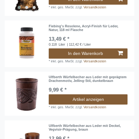
*
inkl. ges. MwSt.
zzgl.
Versandkosten
Fiebing's Resolene, Acryl-Finish für Leder,
Natur, 118 ml Flasche
13,49 € *
0.118
Liter
| 112,42 € / Liter
In den Warenkorb
*
inkl. ges. MwSt.
zzgl.
Versandkosten
Ulfberth Würfelbecher aus Leder mit geprägtem
Drachenmotiv, Jelling-Stil, dunkelbraun
9,99 € *
Artikel anzeigen
*
inkl. ges. MwSt.
zzgl.
Versandkosten
Ulfberth Würfelbecher aus Leder mit Deckel,
Vegvisir-Prägung, braun
12,99 € *