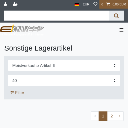
EUR
0
0,00 EUR
☰
Sonstige Lagerartikel
Filter
1
2