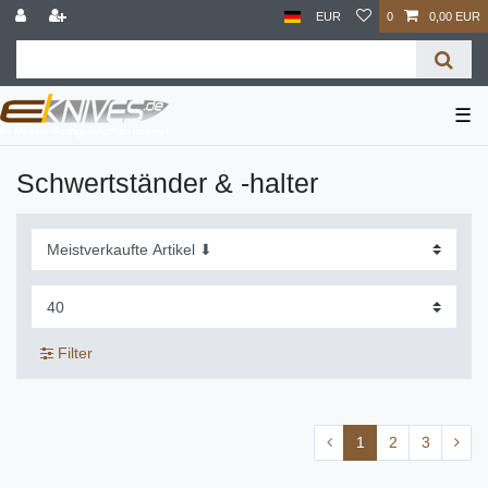
EUR
0
0,00 EUR
☰
Schwertständer & -halter
Filter
1
2
3