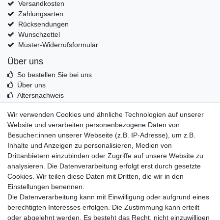
Versandkosten
Zahlungsarten
Rücksendungen
Wunschzettel
Muster-Widerrufsformular
Über uns
So bestellen Sie bei uns
Über uns
Altersnachweis
Entsorgung & Umwelt
Wir verwenden Cookies und ähnliche Technologien auf unserer
Echtheit von Kundenbewertungen
Website und verarbeiten personenbezogene Daten von
Messer Info Forum
Besucher:innen unserer Webseite (z.B. IP-Adresse), um z.B.
Inhalte und Anzeigen zu personalisieren, Medien von
Messer schärfen
Drittanbietern einzubinden oder Zugriffe auf unsere Website zu
Messerhersteller
analysieren. Die Datenverarbeitung erfolgt erst durch gesetzte
Stahltabelle
Cookies. Wir teilen diese Daten mit Dritten, die wir in den
Stahlarten
Einstellungen benennen.
Rockwell Härte
Die Datenverarbeitung kann mit Einwilligung oder aufgrund eines
Messerarten
berechtigten Interesses erfolgen. Die Zustimmung kann erteilt
Klingenformen
oder abgelehnt werden. Es besteht das Recht, nicht einzuwilligen
Holzarten