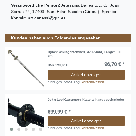
Verantwortliche Person:
Artesania Danes S.L.
C/. Joan
Serras
74
,
17403
,
Sant Hilari Sacalm (Girona)
,
Spanien
,
Kontakt:
art.danessl@grn.es
Kunden haben auch Folgendes angesehen
Dybek Wikingerschwert, 420-Stahl, Länge: 100
cm
96,70 € *
UVP 128,80 €
Artikel anzeigen
*
inkl. ges. MwSt.
zzgl.
Versandkosten
John Lee Katsumoto Katana, handgeschmiedet
699,99 € *
Artikel anzeigen
*
inkl. ges. MwSt.
zzgl.
Versandkosten