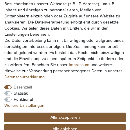
Messer Info Forum
Besucher:innen unserer Webseite (z.B. IP-Adresse), um z.B.
Inhalte und Anzeigen zu personalisieren, Medien von
Messer schärfen
Drittanbietern einzubinden oder Zugriffe auf unsere Website zu
Messerhersteller
analysieren. Die Datenverarbeitung erfolgt erst durch gesetzte
Stahltabelle
Cookies. Wir teilen diese Daten mit Dritten, die wir in den
Stahlarten
Einstellungen benennen.
Rockwell Härte
Die Datenverarbeitung kann mit Einwilligung oder aufgrund eines
Messerarten
berechtigten Interesses erfolgen. Die Zustimmung kann erteilt
Klingenformen
oder abgelehnt werden. Es besteht das Recht, nicht einzuwilligen
Holzarten
und die Einwilligung zu einem späteren Zeitpunkt zu ändern oder
zu widerrufen. Beachten Sie unser
Impressum
und weitere
Hinweise zur Verwendung personenbezogener Daten in unserer
Impressum
Daten­schutz­erklärung
AGB
Daten­schutz­erklärung
.
Essenziell
Widerrufs­recht
Kontakt
Vertrag widerrufen
Statistik
Funktional
Weitere Einstellungen
Alle akzeptieren
© Copyright Alle Preisangaben sind inkl. gesetzlicher Mehrwertsteuer und zzgl.
Versandkosten. Alle Grafiken und Warenzeichen auf dieser Seite unterliegen dem
Alle ablehnen