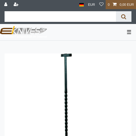
EUR
0
0,00 EUR
☰