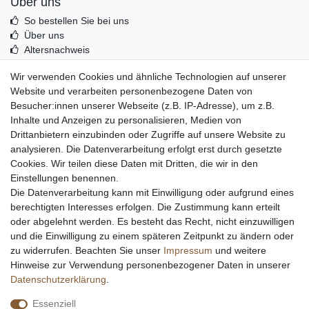
Über uns
So bestellen Sie bei uns
Über uns
Altersnachweis
Entsorgung & Umwelt
Wir verwenden Cookies und ähnliche Technologien auf unserer
Echtheit von Kundenbewertungen
Website und verarbeiten personenbezogene Daten von
Messer Info Forum
Besucher:innen unserer Webseite (z.B. IP-Adresse), um z.B.
Inhalte und Anzeigen zu personalisieren, Medien von
Messer schärfen
Drittanbietern einzubinden oder Zugriffe auf unsere Website zu
Messerhersteller
analysieren. Die Datenverarbeitung erfolgt erst durch gesetzte
Stahltabelle
Cookies. Wir teilen diese Daten mit Dritten, die wir in den
Stahlarten
Einstellungen benennen.
Rockwell Härte
Die Datenverarbeitung kann mit Einwilligung oder aufgrund eines
Messerarten
berechtigten Interesses erfolgen. Die Zustimmung kann erteilt
Klingenformen
oder abgelehnt werden. Es besteht das Recht, nicht einzuwilligen
Holzarten
und die Einwilligung zu einem späteren Zeitpunkt zu ändern oder
zu widerrufen. Beachten Sie unser
Impressum
und weitere
Hinweise zur Verwendung personenbezogener Daten in unserer
Impressum
Daten­schutz­erklärung
AGB
Daten­schutz­erklärung
.
Essenziell