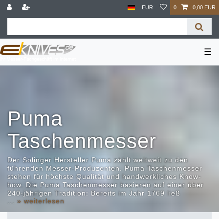
EUR
0
0,00 EUR
☰
Puma
Taschenmesser
Der Solinger Hersteller Puma zählt weltweit zu den
führenden Messer-Produzenten. Puma Taschenmesser
stehen für höchste Qualität und handwerkliches Know-
how. Die Puma Taschenmesser basieren auf einer über
240-jährigen Tradition: Bereits im Jahr 1769 ließ
...
» weiterlesen
Johann Wilhelm Lauterjung die Wildkatze als
Markenzeichen für die Puma Taschenmesser
eintragen. In der besonderen Qualität der Puma