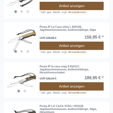
Partnermanufakturen zeichnen sich die
Puma IP
Taschenmesser
auch durch ihr hervorragendes Preis-
Artikel anzeigen
Leistungsverhältnis aus. Ab 2008 folgen unter dem
*
inkl. ges. MwSt.
zzgl.
Versandkosten
Label Puma TEC viele weitere Puma Taschenmesser
und Einhandmesser. Die
Puma TEC Taschenmesser
werden in ausgewählten internationalen Partner-
Manufakturen gefertigt.
Puma IP La Caza olive I, 820128,
Jagdtaschenmesser, Aufbrechklinge, Säge
159,95 € *
UVP 239,99 €
Artikel anzeigen
*
inkl. ges. MwSt.
zzgl.
Versandkosten
Puma IP la caza stag II 810127,
Jagdtaschenmesser, Aufbrechklinge,
Hirschhornschalen
189,95 € *
UVP 195,00 €
Artikel anzeigen
*
inkl. ges. MwSt.
zzgl.
Versandkosten
Puma IP LA CAZA STAG I 810128
Jagdtaschenmesser, Aufbrechklinge, Säge,
Hirschhorn