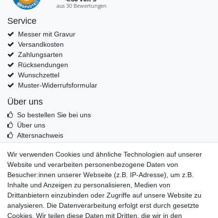
Service
Messer mit Gravur
Versandkosten
Zahlungsarten
Rücksendungen
Wunschzettel
Muster-Widerrufsformular
Über uns
So bestellen Sie bei uns
Über uns
Altersnachweis
Entsorgung & Umwelt
Wir verwenden Cookies und ähnliche Technologien auf unserer
Echtheit von Kundenbewertungen
Website und verarbeiten personenbezogene Daten von
Messer Info Forum
Besucher:innen unserer Webseite (z.B. IP-Adresse), um z.B.
Inhalte und Anzeigen zu personalisieren, Medien von
Messer schärfen
Drittanbietern einzubinden oder Zugriffe auf unsere Website zu
Messerhersteller
analysieren. Die Datenverarbeitung erfolgt erst durch gesetzte
Stahltabelle
Cookies. Wir teilen diese Daten mit Dritten, die wir in den
Stahlarten