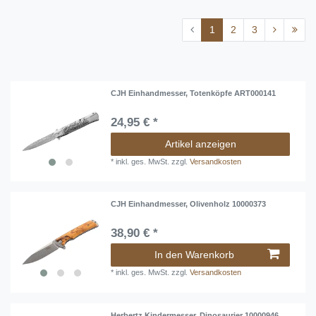
aktuelle Trends auf und bietet modische Messer zu sehr fairen
Preisen an.
1
2
3
Bei eKnives ist Herbertz eine der meistgekauften Marken – ideal
für Einsteiger, Gelegenheitskäufer und alle, die viel Messer für
wenig Geld suchen. Schauen Sie sich die umfangreiche Herbertz-
Kollektion an und entdecken Sie Ihren nächsten Begleiter.
CJH Einhandmesser, Totenköpfe ART000141
24,95 € *
Artikel anzeigen
*
inkl. ges. MwSt.
zzgl.
Versandkosten
CJH Einhandmesser, Olivenholz 10000373
38,90 € *
In den Warenkorb
*
inkl. ges. MwSt.
zzgl.
Versandkosten
Herbertz Kindermesser, Dinosaurier 10000946