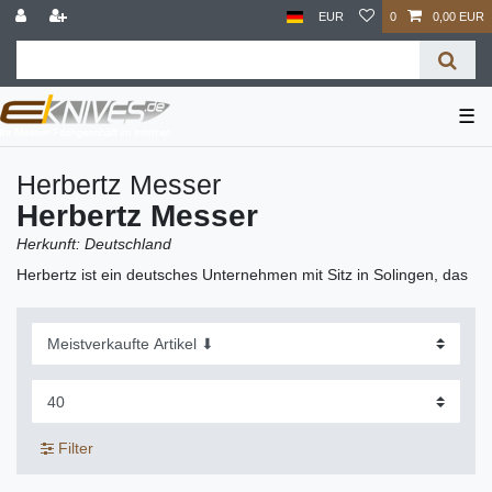
EUR
0
0,00 EUR
☰
Herbertz Messer
Herbertz Messer
Herkunft: Deutschland
Herbertz ist ein deutsches Unternehmen mit Sitz in Solingen, das
seit Jahrzehnten ein breites Spektrum an Messern und
Outdoorartikeln vertreibt. Die Eigenmarken werden von
erfahrenen Produzenten in Asien gefertigt. Mit über 200 Modellen
im Sortiment bei eKnives zählt Herbertz zu den größten Anbietern
im Bereich preisgünstiger bis mittlerer Preisklasse.
Das Herbertz-Sortiment umfasst Einhandmesser, Taschenmesser,
Filter
Jagdmesser, Kampfmesser und Outdoormesser in zahllosen
Designs, Griffmaterialien und Klingenformen. Herbertz greift dabei