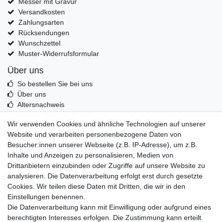
Messer mit Gravur
Versandkosten
Zahlungsarten
Rücksendungen
Wunschzettel
Muster-Widerrufsformular
Über uns
So bestellen Sie bei uns
Über uns
Altersnachweis
Entsorgung & Umwelt
Wir verwenden Cookies und ähnliche Technologien auf unserer
Echtheit von Kundenbewertungen
Website und verarbeiten personenbezogene Daten von
Messer Info Forum
Besucher:innen unserer Webseite (z.B. IP-Adresse), um z.B.
Inhalte und Anzeigen zu personalisieren, Medien von
Messer schärfen
Drittanbietern einzubinden oder Zugriffe auf unsere Website zu
Messerhersteller
analysieren. Die Datenverarbeitung erfolgt erst durch gesetzte
Stahltabelle
Cookies. Wir teilen diese Daten mit Dritten, die wir in den
Stahlarten
Einstellungen benennen.
Rockwell Härte
Die Datenverarbeitung kann mit Einwilligung oder aufgrund eines
Messerarten
berechtigten Interesses erfolgen. Die Zustimmung kann erteilt
Klingenformen