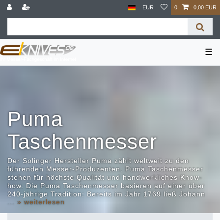
EUR
0
0,00 EUR
☰
Puma
Taschenmesser
Der Solinger Hersteller Puma zählt weltweit zu den
führenden Messer-Produzenten. Puma Taschenmesser
stehen für höchste Qualität und handwerkliches Know-
how. Die Puma Taschenmesser basieren auf einer über
240-jährige Tradition: Bereits im Jahr 1769 ließ Johann
...
» weiterlesen
Wilhelm Lauterjung die Wildkatze als Markenzeichen
für die Puma Taschenmesser eintragen. In der
besonderen Qualität der Puma Taschenmesser spiegelt