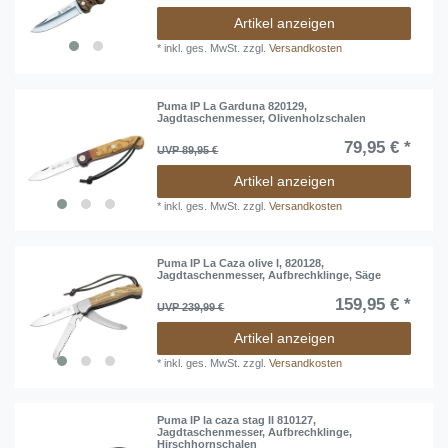
Partnermanufakturen zeichnen sich die
Puma IP
Taschenmesser
auch durch ihr hervorragendes Preis-
Artikel anzeigen
Leistungsverhältnis aus. Ab 2008 folgen unter dem
*
inkl. ges. MwSt.
zzgl.
Versandkosten
Label Puma TEC viele weitere Puma Taschenmesser
und Einhandmesser. Die
Puma TEC Taschenmesser
werden in ausgewählten internationalen Partner-
Manufakturen gefertigt.
Puma IP La Garduna 820129,
Jagdtaschenmesser, Olivenholzschalen
79,95 € *
UVP 89,95 €
Artikel anzeigen
*
inkl. ges. MwSt.
zzgl.
Versandkosten
Puma IP La Caza olive I, 820128,
Jagdtaschenmesser, Aufbrechklinge, Säge
159,95 € *
UVP 239,99 €
Artikel anzeigen
*
inkl. ges. MwSt.
zzgl.
Versandkosten
Puma IP la caza stag II 810127,
Jagdtaschenmesser, Aufbrechklinge,
Hirschhornschalen