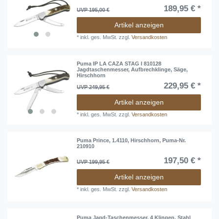
189,95 € *
UVP 195,00 €
Artikel anzeigen
*
inkl. ges. MwSt.
zzgl.
Versandkosten
Puma IP LA CAZA STAG I 810128
Jagdtaschenmesser, Aufbrechklinge, Säge,
Hirschhorn
229,95 € *
UVP 249,95 €
Artikel anzeigen
*
inkl. ges. MwSt.
zzgl.
Versandkosten
Puma Prince, 1.4110, Hirschhorn, Puma-Nr.
210910
197,50 € *
UVP 199,95 €
Artikel anzeigen
*
inkl. ges. MwSt.
zzgl.
Versandkosten
Puma Jagd-Taschenmesser, 4 Klingen, Stahl