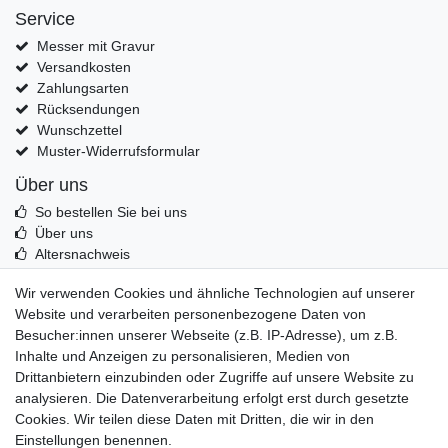
Service
Messer mit Gravur
Versandkosten
Zahlungsarten
Rücksendungen
Wunschzettel
Muster-Widerrufsformular
Über uns
So bestellen Sie bei uns
Über uns
Altersnachweis
Entsorgung & Umwelt
Wir verwenden Cookies und ähnliche Technologien auf unserer
Echtheit von Kundenbewertungen
Website und verarbeiten personenbezogene Daten von
Messer Info Forum
Besucher:innen unserer Webseite (z.B. IP-Adresse), um z.B.
Inhalte und Anzeigen zu personalisieren, Medien von
Messer schärfen
Drittanbietern einzubinden oder Zugriffe auf unsere Website zu
Messerhersteller
analysieren. Die Datenverarbeitung erfolgt erst durch gesetzte
Stahltabelle
Cookies. Wir teilen diese Daten mit Dritten, die wir in den
Stahlarten
Einstellungen benennen.
Rockwell Härte