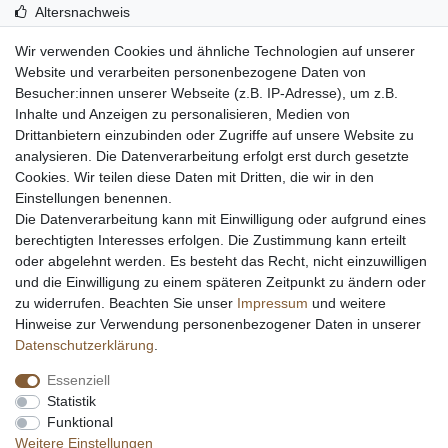
Altersnachweis
Entsorgung & Umwelt
Wir verwenden Cookies und ähnliche Technologien auf unserer
Echtheit von Kundenbewertungen
Website und verarbeiten personenbezogene Daten von
Messer Info Forum
Besucher:innen unserer Webseite (z.B. IP-Adresse), um z.B.
Inhalte und Anzeigen zu personalisieren, Medien von
Messer schärfen
Drittanbietern einzubinden oder Zugriffe auf unsere Website zu
Messerhersteller
analysieren. Die Datenverarbeitung erfolgt erst durch gesetzte
Stahltabelle
Cookies. Wir teilen diese Daten mit Dritten, die wir in den
Stahlarten
Einstellungen benennen.
Rockwell Härte
Die Datenverarbeitung kann mit Einwilligung oder aufgrund eines
Messerarten
berechtigten Interesses erfolgen. Die Zustimmung kann erteilt
Klingenformen
oder abgelehnt werden. Es besteht das Recht, nicht einzuwilligen
Holzarten
und die Einwilligung zu einem späteren Zeitpunkt zu ändern oder
zu widerrufen. Beachten Sie unser
Impressum
und weitere
Hinweise zur Verwendung personenbezogener Daten in unserer
Impressum
Daten­schutz­erklärung
AGB
Daten­schutz­erklärung
.
Essenziell
Widerrufs­recht
Kontakt
Vertrag widerrufen
Statistik
Funktional
Weitere Einstellungen