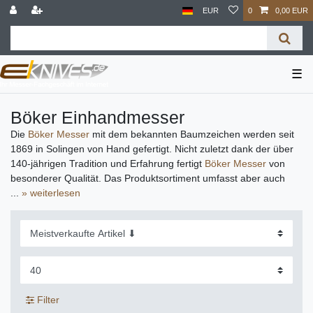
EUR
0
0,00 EUR
☰
Böker Einhandmesser
Die
Böker Messer
mit dem bekannten Baumzeichen werden seit
1869 in Solingen von Hand gefertigt. Nicht zuletzt dank der über
140-jährigen Tradition und Erfahrung fertigt
Böker Messer
von
besonderer Qualität. Das Produktsortiment umfasst aber auch
handgefertigte
...
» weiterlesen
Böker Damast
messer oder hochmoderne
Böker
Keramikmesser
n für die Küche.
Außerdem entwickelt und fertigt
Böker Messer
für
unterschiedlichste Anforderungen unter den Markennamen
Böker
Plus
und Magnum by Böker. Weitere Informationen zu diesen
Böker Taschenmessern finden Sie in der Kategorie
Böker Messer
.
Filter
Entdecken Sie jetzt die unglaubliche Vielfalt und Qualität der