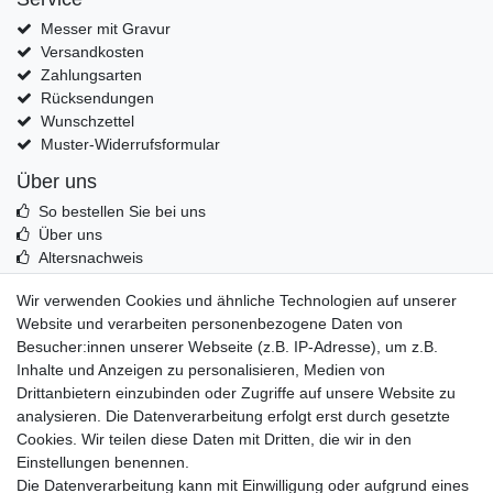
Messer mit Gravur
Versandkosten
Zahlungsarten
Rücksendungen
Wunschzettel
Muster-Widerrufsformular
Über uns
So bestellen Sie bei uns
Über uns
Altersnachweis
Entsorgung & Umwelt
Wir verwenden Cookies und ähnliche Technologien auf unserer
Echtheit von Kundenbewertungen
Website und verarbeiten personenbezogene Daten von
Messer Info Forum
Besucher:innen unserer Webseite (z.B. IP-Adresse), um z.B.
Inhalte und Anzeigen zu personalisieren, Medien von
Messer schärfen
Drittanbietern einzubinden oder Zugriffe auf unsere Website zu
Messerhersteller
analysieren. Die Datenverarbeitung erfolgt erst durch gesetzte
Stahltabelle
Cookies. Wir teilen diese Daten mit Dritten, die wir in den
Stahlarten
Einstellungen benennen.
Rockwell Härte
Die Datenverarbeitung kann mit Einwilligung oder aufgrund eines
Messerarten