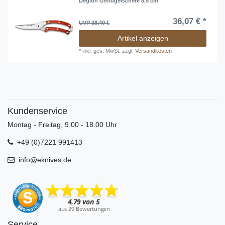
Déglon Geflügelschere 8,5 cm
36,07 € *
UVP 38,40 €
Artikel anzeigen
*
inkl. ges. MwSt.
zzgl.
Versandkosten
Kundenservice
Montag - Freitag, 9.00 - 18.00 Uhr
+49 (0)7221 991413
info@eknives.de
Service