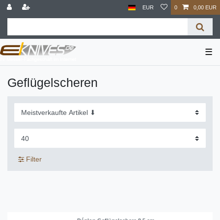
EUR
0
0,00 EUR
☰
Geflügelscheren
Filter