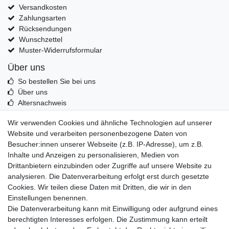
Versandkosten
Zahlungsarten
Rücksendungen
Wunschzettel
Muster-Widerrufsformular
Über uns
So bestellen Sie bei uns
Über uns
Altersnachweis
Entsorgung & Umwelt
Wir verwenden Cookies und ähnliche Technologien auf unserer
Echtheit von Kundenbewertungen
Website und verarbeiten personenbezogene Daten von
Messer Info Forum
Besucher:innen unserer Webseite (z.B. IP-Adresse), um z.B.
Inhalte und Anzeigen zu personalisieren, Medien von
Messer schärfen
Drittanbietern einzubinden oder Zugriffe auf unsere Website zu
Messerhersteller
analysieren. Die Datenverarbeitung erfolgt erst durch gesetzte
Stahltabelle
Cookies. Wir teilen diese Daten mit Dritten, die wir in den
Stahlarten
Einstellungen benennen.
Rockwell Härte
Die Datenverarbeitung kann mit Einwilligung oder aufgrund eines
Messerarten
berechtigten Interesses erfolgen. Die Zustimmung kann erteilt
Klingenformen