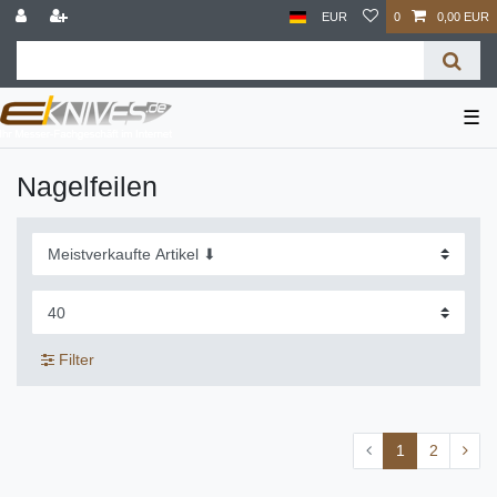
EUR
0
0,00 EUR
☰
Nagelfeilen
Filter
1
2