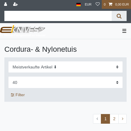
EUR
0
0,00 EUR
☰
Cordura- & Nylonetuis
Filter
1
2