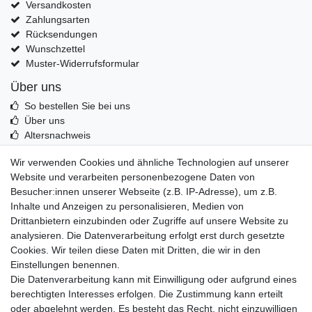
Versandkosten
Zahlungsarten
Rücksendungen
Wunschzettel
Muster-Widerrufsformular
Über uns
So bestellen Sie bei uns
Über uns
Altersnachweis
Entsorgung & Umwelt
Wir verwenden Cookies und ähnliche Technologien auf unserer
Echtheit von Kundenbewertungen
Website und verarbeiten personenbezogene Daten von
Messer Info Forum
Besucher:innen unserer Webseite (z.B. IP-Adresse), um z.B.
Inhalte und Anzeigen zu personalisieren, Medien von
Messer schärfen
Drittanbietern einzubinden oder Zugriffe auf unsere Website zu
Messerhersteller
analysieren. Die Datenverarbeitung erfolgt erst durch gesetzte
Stahltabelle
Cookies. Wir teilen diese Daten mit Dritten, die wir in den
Stahlarten
Einstellungen benennen.
Rockwell Härte
Die Datenverarbeitung kann mit Einwilligung oder aufgrund eines
Messerarten
berechtigten Interesses erfolgen. Die Zustimmung kann erteilt
Klingenformen
oder abgelehnt werden. Es besteht das Recht, nicht einzuwilligen
Holzarten