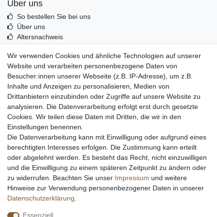
Über uns
So bestellen Sie bei uns
Über uns
Altersnachweis
Entsorgung & Umwelt
Wir verwenden Cookies und ähnliche Technologien auf unserer
Echtheit von Kundenbewertungen
Website und verarbeiten personenbezogene Daten von
Messer Info Forum
Besucher:innen unserer Webseite (z.B. IP-Adresse), um z.B.
Inhalte und Anzeigen zu personalisieren, Medien von
Messer schärfen
Drittanbietern einzubinden oder Zugriffe auf unsere Website zu
Messerhersteller
analysieren. Die Datenverarbeitung erfolgt erst durch gesetzte
Stahltabelle
Cookies. Wir teilen diese Daten mit Dritten, die wir in den
Stahlarten
Einstellungen benennen.
Rockwell Härte
Die Datenverarbeitung kann mit Einwilligung oder aufgrund eines
Messerarten
berechtigten Interesses erfolgen. Die Zustimmung kann erteilt
Klingenformen
oder abgelehnt werden. Es besteht das Recht, nicht einzuwilligen
Holzarten
und die Einwilligung zu einem späteren Zeitpunkt zu ändern oder
zu widerrufen. Beachten Sie unser
Impressum
und weitere
Hinweise zur Verwendung personenbezogener Daten in unserer
Impressum
Daten­schutz­erklärung
AGB
Daten­schutz­erklärung
.
Essenziell