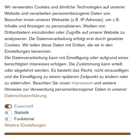
Entsorgung & Umwelt
Wir verwenden Cookies und ähnliche Technologien auf unserer
Echtheit von Kundenbewertungen
Website und verarbeiten personenbezogene Daten von
Messer Info Forum
Besucher:innen unserer Webseite (z.B. IP-Adresse), um z.B.
Inhalte und Anzeigen zu personalisieren, Medien von
Messer schärfen
Drittanbietern einzubinden oder Zugriffe auf unsere Website zu
Messerhersteller
analysieren. Die Datenverarbeitung erfolgt erst durch gesetzte
Stahltabelle
Cookies. Wir teilen diese Daten mit Dritten, die wir in den
Stahlarten
Einstellungen benennen.
Rockwell Härte
Die Datenverarbeitung kann mit Einwilligung oder aufgrund eines
Messerarten
berechtigten Interesses erfolgen. Die Zustimmung kann erteilt
Klingenformen
oder abgelehnt werden. Es besteht das Recht, nicht einzuwilligen
Holzarten
und die Einwilligung zu einem späteren Zeitpunkt zu ändern oder
zu widerrufen. Beachten Sie unser
Impressum
und weitere
Hinweise zur Verwendung personenbezogener Daten in unserer
Impressum
Daten­schutz­erklärung
AGB
Daten­schutz­erklärung
.
Essenziell
Widerrufs­recht
Kontakt
Vertrag widerrufen
Statistik
Funktional
Weitere Einstellungen