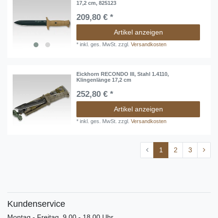
17,2 cm, 825123
209,80 € *
Artikel anzeigen
*
inkl. ges. MwSt.
zzgl.
Versandkosten
Eickhorn RECONDO III, Stahl 1.4110,
Klingenlänge 17,2 cm
252,80 € *
Artikel anzeigen
*
inkl. ges. MwSt.
zzgl.
Versandkosten
1
2
3
Kundenservice
Montag - Freitag, 9.00 - 18.00 Uhr