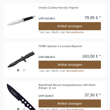
United Cutlery Honshu Fighter
79,95 € *
UVP 104,95 €
Artikel anzeigen
*
inkl. ges. MwSt.
zzgl.
Versandkosten
FKMD Spartan 2 Leonida Bayonet
243,00 € *
UVP 288,00 €
Artikel anzeigen
*
inkl. ges. MwSt.
zzgl.
Versandkosten
BlackField Messer Integralmesser, 440-Stahl-
Klinge: 11 cm
37,50 € *
UVP 42,60 €
Artikel anzeigen
*
inkl. ges. MwSt.
zzgl.
Versandkosten