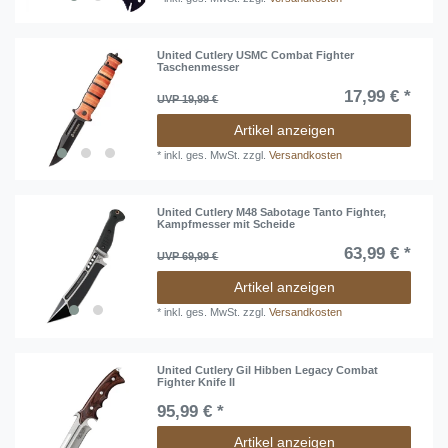
United Cutlery USMC Combat Fighter
Taschenmesser
17,99 € *
UVP 19,99 €
Artikel anzeigen
*
inkl. ges. MwSt.
zzgl.
Versandkosten
United Cutlery M48 Sabotage Tanto Fighter,
Kampfmesser mit Scheide
63,99 € *
UVP 69,99 €
Artikel anzeigen
*
inkl. ges. MwSt.
zzgl.
Versandkosten
United Cutlery Gil Hibben Legacy Combat
Fighter Knife II
95,99 € *
Artikel anzeigen