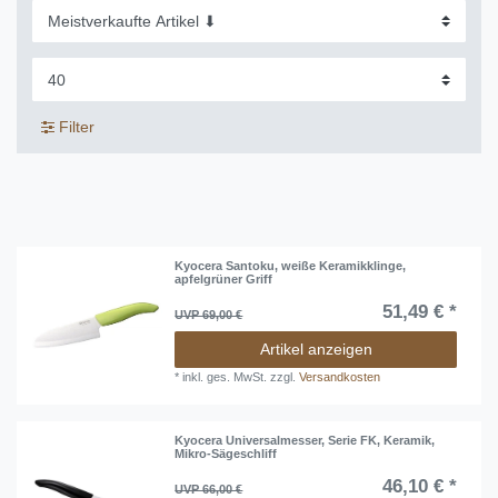
Filter
Kyocera Santoku, weiße Keramikklinge,
apfelgrüner Griff
51,49 € *
UVP 69,00 €
Artikel anzeigen
*
inkl. ges. MwSt.
zzgl.
Versandkosten
Kyocera Universalmesser, Serie FK, Keramik,
Mikro-Sägeschliff
46,10 € *
UVP 66,00 €