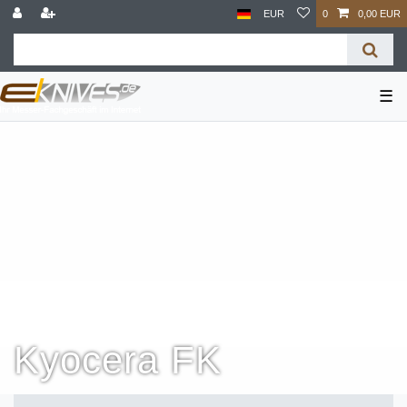
EUR
0
0,00 EUR
☰
Kyocera FK