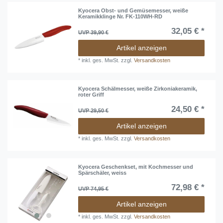
Kyocera Obst- und Gemüsemesser, weiße
Keramikklinge Nr. FK-110WH-RD
32,05 € *
UVP 39,90 €
Artikel anzeigen
*
inkl. ges. MwSt.
zzgl.
Versandkosten
Kyocera Schälmesser, weiße Zirkoniakeramik,
roter Griff
24,50 € *
UVP 29,50 €
Artikel anzeigen
*
inkl. ges. MwSt.
zzgl.
Versandkosten
Kyocera Geschenkset, mit Kochmesser und
Spärschäler, weiss
72,98 € *
UVP 74,95 €
Artikel anzeigen
*
inkl. ges. MwSt.
zzgl.
Versandkosten