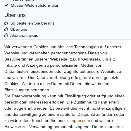
Muster-Widerrufsformular
Über uns
So bestellen Sie bei uns
Über uns
Altersnachweis
Entsorgung & Umwelt
Wir verwenden Cookies und ähnliche Technologien auf unserer
Echtheit von Kundenbewertungen
Website und verarbeiten personenbezogene Daten von
Messer Info Forum
Besucher:innen unserer Webseite (z.B. IP-Adresse), um z.B.
Inhalte und Anzeigen zu personalisieren, Medien von
Messer schärfen
Drittanbietern einzubinden oder Zugriffe auf unsere Website zu
Messerhersteller
analysieren. Die Datenverarbeitung erfolgt erst durch gesetzte
Stahltabelle
Cookies. Wir teilen diese Daten mit Dritten, die wir in den
Stahlarten
Einstellungen benennen.
Rockwell Härte
Die Datenverarbeitung kann mit Einwilligung oder aufgrund eines
Messerarten
berechtigten Interesses erfolgen. Die Zustimmung kann erteilt
Klingenformen
oder abgelehnt werden. Es besteht das Recht, nicht einzuwilligen
Holzarten
und die Einwilligung zu einem späteren Zeitpunkt zu ändern oder
zu widerrufen. Beachten Sie unser
Impressum
und weitere
Hinweise zur Verwendung personenbezogener Daten in unserer
Impressum
Daten­schutz­erklärung
AGB