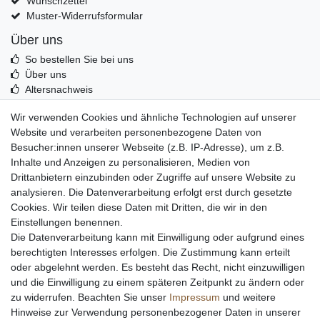
Wunschzettel
Muster-Widerrufsformular
Über uns
So bestellen Sie bei uns
Über uns
Altersnachweis
Entsorgung & Umwelt
Wir verwenden Cookies und ähnliche Technologien auf unserer
Echtheit von Kundenbewertungen
Website und verarbeiten personenbezogene Daten von
Messer Info Forum
Besucher:innen unserer Webseite (z.B. IP-Adresse), um z.B.
Inhalte und Anzeigen zu personalisieren, Medien von
Messer schärfen
Drittanbietern einzubinden oder Zugriffe auf unsere Website zu
Messerhersteller
analysieren. Die Datenverarbeitung erfolgt erst durch gesetzte
Stahltabelle
Cookies. Wir teilen diese Daten mit Dritten, die wir in den
Stahlarten
Einstellungen benennen.
Rockwell Härte
Die Datenverarbeitung kann mit Einwilligung oder aufgrund eines
Messerarten
berechtigten Interesses erfolgen. Die Zustimmung kann erteilt
Klingenformen
oder abgelehnt werden. Es besteht das Recht, nicht einzuwilligen
Holzarten
und die Einwilligung zu einem späteren Zeitpunkt zu ändern oder
zu widerrufen. Beachten Sie unser
Impressum
und weitere
Hinweise zur Verwendung personenbezogener Daten in unserer
Impressum
Daten­schutz­erklärung
AGB