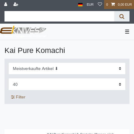
EUR
0
0,00 EUR
☰
Kai Pure Komachi
Filter