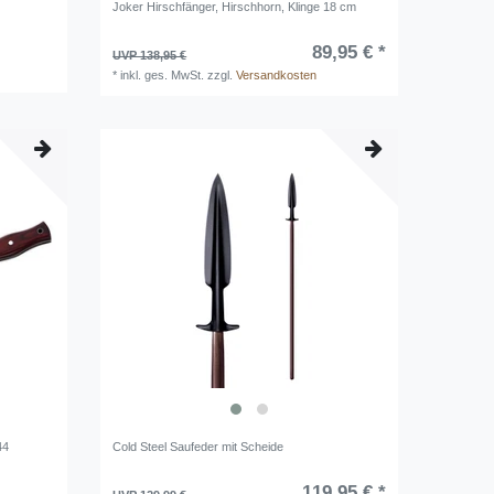
Joker Hirschfänger, Hirschhorn, Klinge 18 cm
89,95 € *
UVP 138,95 €
*
inkl. ges. MwSt.
zzgl.
Versandkosten
44
Cold Steel Saufeder mit Scheide
119,95 € *