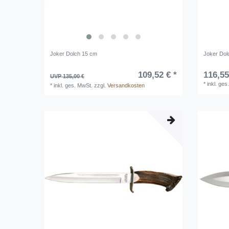
Joker Dolch 15 cm
Joker Dol
109,52 € *
116,55
UVP 135,00 €
*
inkl. ges
*
inkl. ges. MwSt.
zzgl.
Versandkosten