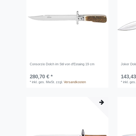
Consorzio Dolch im Stil von d'Estaing 19 cm
Joker Dol
280,70 € *
143,43
*
inkl. ges. MwSt.
zzgl.
Versandkosten
*
inkl. ges