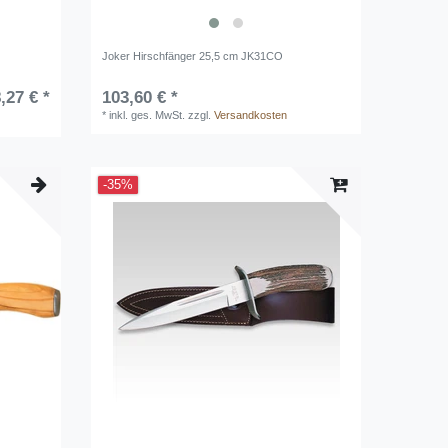
Joker Hirschfänger 25,5 cm JK31CO
,27 € *
103,60 € *
*
inkl. ges. MwSt.
zzgl.
Versandkosten
-35%