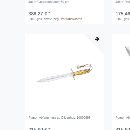
Joker Gepardenspeer 30 cm
Joker Dol
388,27 € *
175,46
*
inkl. ges. MwSt.
zzgl.
Versandkosten
*
inkl. ges
Pumori Abfangmesser, Olivenholz 10000698
Pumori Ab
215,00 € *
315,00