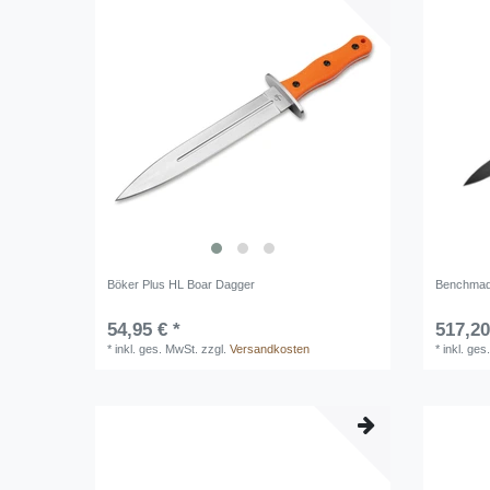
Böker Plus HL Boar Dagger
Benchma
54,95 € *
517,20
*
inkl. ges. MwSt.
zzgl.
Versandkosten
*
inkl. ges