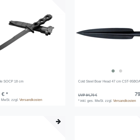
de SOCP 18 cm
Cold Steel Boar Head 47 cm CST-95B
 € *
79
UVP 94,70 €
. MwSt.
zzgl.
Versandkosten
*
inkl. ges. MwSt.
zzgl.
Versandkosten