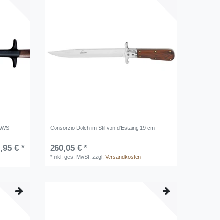
OAWS
Consorzio Dolch im Stil von d'Estaing 19 cm
,95 € *
260,05 € *
*
inkl. ges. MwSt.
zzgl.
Versandkosten