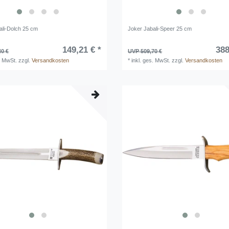
ali-Dolch 25 cm
Joker Jabali-Speer 25 cm
149,21 € *
388
40 €
UVP 509,70 €
. MwSt.
zzgl.
Versandkosten
*
inkl. ges. MwSt.
zzgl.
Versandkosten