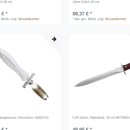
ch 30 cm
Joker Dolch 18 cm
 € *
89,37 € *
. MwSt.
zzgl.
Versandkosten
*
inkl. ges. MwSt.
zzgl.
Versandkosten
fangmesser, Hirschhorn 10000710
CJH Dolch, Pakkaholz, 29 cm ART0001
 € *
49,95 € *