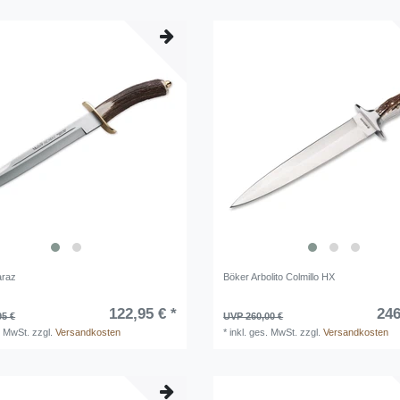
araz
Böker Arbolito Colmillo HX
122,95 € *
246
95 €
UVP 260,00 €
. MwSt.
zzgl.
Versandkosten
*
inkl. ges. MwSt.
zzgl.
Versandkosten