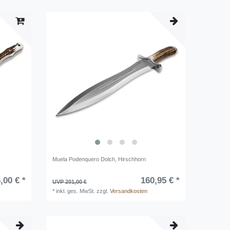
Muela Podenquero Dolch, Hirschhorn
,00 € *
160,95 € *
UVP 201,00 €
*
inkl. ges. MwSt.
zzgl.
Versandkosten