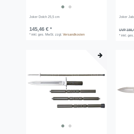
Joker Dolch 25,5 cm
Joker Jab
145,46 € *
UVP 188,
*
inkl. ges. MwSt.
zzgl.
Versandkosten
*
inkl. ges