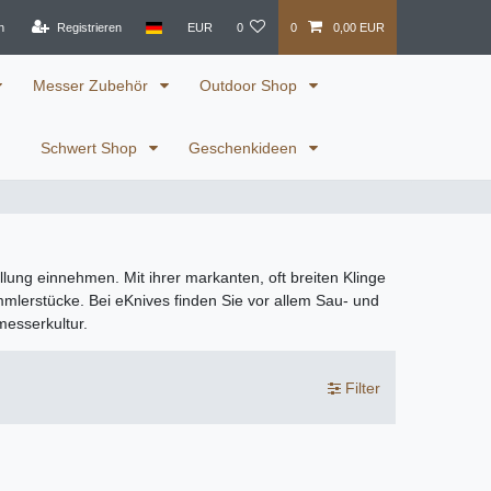
n
Registrieren
EUR
0
0
0,00 EUR
Messer Zubehör
Outdoor Shop
Schwert Shop
Geschenkideen
lung einnehmen. Mit ihrer markanten, oft breiten Klinge
mlerstücke. Bei eKnives finden Sie vor allem Sau- und
messerkultur.
Filter