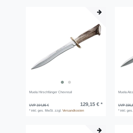
Muela Hirschfänger Chevreuil
Muela Alc
129,15 € *
UVP 164,95 €
UVP 156,
*
inkl. ges. MwSt.
zzgl.
Versandkosten
*
inkl. ges