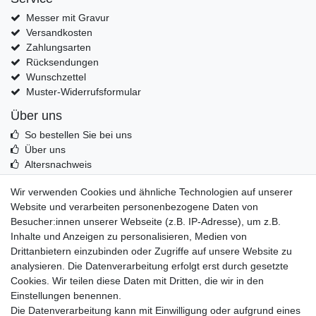
Messer mit Gravur
Versandkosten
Zahlungsarten
Rücksendungen
Wunschzettel
Muster-Widerrufsformular
Über uns
So bestellen Sie bei uns
Über uns
Altersnachweis
Entsorgung & Umwelt
Wir verwenden Cookies und ähnliche Technologien auf unserer
Echtheit von Kundenbewertungen
Website und verarbeiten personenbezogene Daten von
Messer Info Forum
Besucher:innen unserer Webseite (z.B. IP-Adresse), um z.B.
Inhalte und Anzeigen zu personalisieren, Medien von
Messer schärfen
Drittanbietern einzubinden oder Zugriffe auf unsere Website zu
Messerhersteller
analysieren. Die Datenverarbeitung erfolgt erst durch gesetzte
Stahltabelle
Cookies. Wir teilen diese Daten mit Dritten, die wir in den
Stahlarten
Einstellungen benennen.
Rockwell Härte
Die Datenverarbeitung kann mit Einwilligung oder aufgrund eines
Messerarten