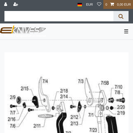
EUR
0
0,00 EUR
☰