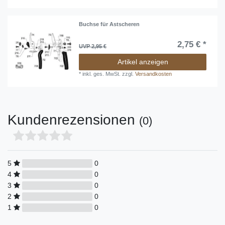
Buchse für Astscheren
2,75 € *
UVP 2,95 €
Artikel anzeigen
*
inkl. ges. MwSt.
zzgl.
Versandkosten
Kundenrezensionen
(0)
5
0
4
0
3
0
2
0
1
0