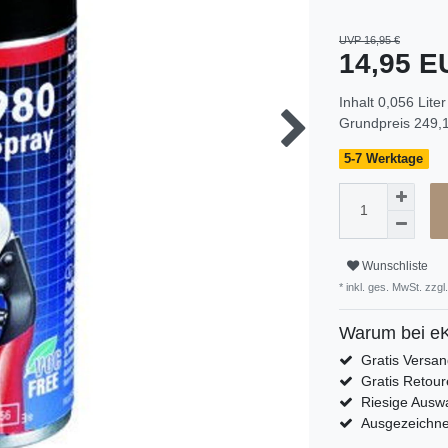
UVP 16,95 €
14,95 
Inhalt
0,056
Liter
Grundpreis
249,1
5-7 Werktage
Wunschliste
* inkl. ges. MwSt. zzgl.
Warum bei eK
Gratis Versa
Gratis Retour
Riesige Auswa
Ausgezeichn