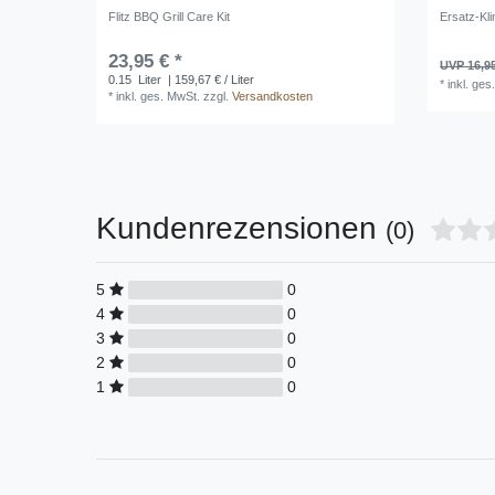
Flitz BBQ Grill Care Kit
Ersatz-Kli
23,95 € *
UVP 16,9
0.15
Liter
| 159,67 € / Liter
*
inkl. ges
*
inkl. ges. MwSt.
zzgl.
Versandkosten
Kundenrezensionen
(0)
5
0
4
0
3
0
2
0
1
0