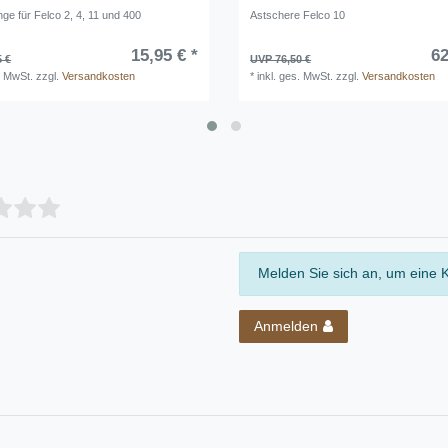
nge für Felco 2, 4, 11 und 400
Astschere Felco 10
15,95 € *
62
5 €
UVP 76,50 €
. MwSt.
zzgl.
Versandkosten
*
inkl. ges. MwSt.
zzgl.
Versandkosten
Melden Sie sich an, um eine 
Anmelden