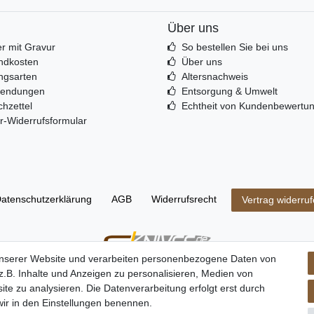
Über uns
r mit Gravur
So bestellen Sie bei uns
ndkosten
Über uns
ngsarten
Altersnachweis
sendungen
Entsorgung & Umwelt
hzettel
Echtheit von Kundenbewertu
r-Widerrufsformular
aten­schutz­erklärung
AGB
Widerrufs­recht
Vertrag widerru
unserer Website und verarbeiten personenbezogene Daten von
uer und zzgl. Versandkosten. Alle Grafiken und Warenzeichen auf dieser Seite unterliegen de
.B. Inhalte und Anzeigen zu personalisieren, Medien von
ite zu analysieren. Die Datenverarbeitung erfolgt erst durch
 wir in den Einstellungen benennen.