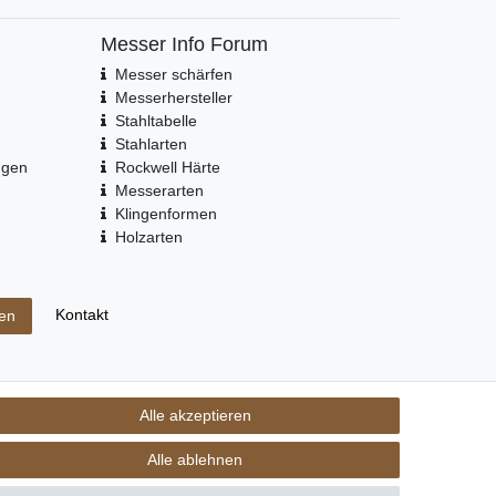
Messer Info Forum
Messer schärfen
Messerhersteller
Stahltabelle
Stahlarten
ngen
Rockwell Härte
Messerarten
Klingenformen
Holzarten
Kontakt
fen
Alle akzeptieren
m Recht der jeweiligen Eigentümer. copyright © 2026 Fa. eKnives.de
Alle ablehnen