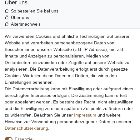
Über uns
So bestellen Sie bei uns
Über uns
Altersnachweis
Entsorgung & Umwelt
Wir verwenden Cookies und ähnliche Technologien auf unserer
Echtheit von Kundenbewertungen
Website und verarbeiten personenbezogene Daten von
Messer Info Forum
Besucher:innen unserer Webseite (z.B. IP-Adresse), um z.B.
Inhalte und Anzeigen zu personalisieren, Medien von
Messer schärfen
Drittanbietern einzubinden oder Zugriffe auf unsere Website zu
Messerhersteller
analysieren. Die Datenverarbeitung erfolgt erst durch gesetzte
Stahltabelle
Cookies. Wir teilen diese Daten mit Dritten, die wir in den
Stahlarten
Einstellungen benennen.
Rockwell Härte
Die Datenverarbeitung kann mit Einwilligung oder aufgrund eines
Messerarten
berechtigten Interesses erfolgen. Die Zustimmung kann erteilt
Klingenformen
oder abgelehnt werden. Es besteht das Recht, nicht einzuwilligen
Holzarten
und die Einwilligung zu einem späteren Zeitpunkt zu ändern oder
zu widerrufen. Beachten Sie unser
Impressum
und weitere
Hinweise zur Verwendung personenbezogener Daten in unserer
Impressum
Daten­schutz­erklärung
AGB
Daten­schutz­erklärung
.
Essenziell