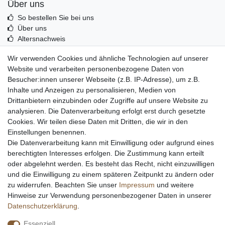
Über uns
So bestellen Sie bei uns
Über uns
Altersnachweis
Entsorgung & Umwelt
Wir verwenden Cookies und ähnliche Technologien auf unserer
Echtheit von Kundenbewertungen
Website und verarbeiten personenbezogene Daten von
Messer Info Forum
Besucher:innen unserer Webseite (z.B. IP-Adresse), um z.B.
Inhalte und Anzeigen zu personalisieren, Medien von
Messer schärfen
Drittanbietern einzubinden oder Zugriffe auf unsere Website zu
Messerhersteller
analysieren. Die Datenverarbeitung erfolgt erst durch gesetzte
Stahltabelle
Cookies. Wir teilen diese Daten mit Dritten, die wir in den
Stahlarten
Einstellungen benennen.
Rockwell Härte
Die Datenverarbeitung kann mit Einwilligung oder aufgrund eines
Messerarten
berechtigten Interesses erfolgen. Die Zustimmung kann erteilt
Klingenformen
oder abgelehnt werden. Es besteht das Recht, nicht einzuwilligen
Holzarten
und die Einwilligung zu einem späteren Zeitpunkt zu ändern oder
zu widerrufen. Beachten Sie unser
Impressum
und weitere
Hinweise zur Verwendung personenbezogener Daten in unserer
Impressum
Daten­schutz­erklärung
AGB
Daten­schutz­erklärung
.
Essenziell