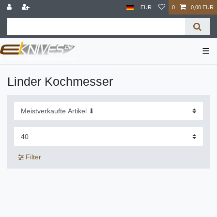
EUR
0
0,00 EUR
☰
Linder Kochmesser
Filter