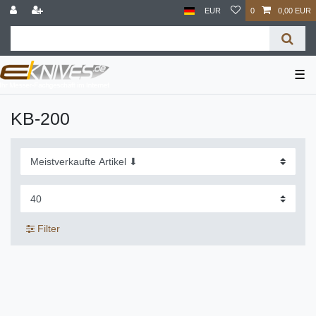
EUR
0
0,00 EUR
☰
KB-200
Filter