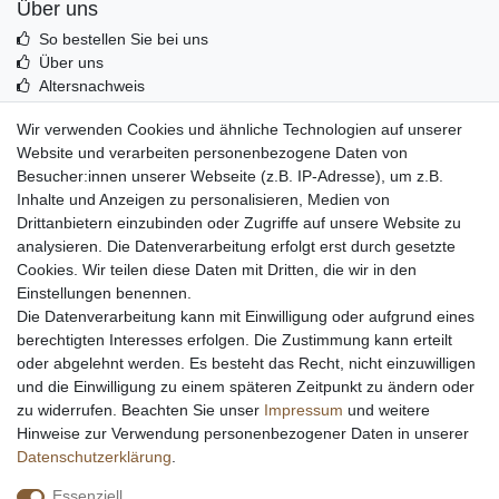
Über uns
So bestellen Sie bei uns
Über uns
Altersnachweis
Entsorgung & Umwelt
Wir verwenden Cookies und ähnliche Technologien auf unserer
Echtheit von Kundenbewertungen
Website und verarbeiten personenbezogene Daten von
Messer Info Forum
Besucher:innen unserer Webseite (z.B. IP-Adresse), um z.B.
Inhalte und Anzeigen zu personalisieren, Medien von
Messer schärfen
Drittanbietern einzubinden oder Zugriffe auf unsere Website zu
Messerhersteller
analysieren. Die Datenverarbeitung erfolgt erst durch gesetzte
Stahltabelle
Cookies. Wir teilen diese Daten mit Dritten, die wir in den
Stahlarten
Einstellungen benennen.
Rockwell Härte
Die Datenverarbeitung kann mit Einwilligung oder aufgrund eines
Messerarten
berechtigten Interesses erfolgen. Die Zustimmung kann erteilt
Klingenformen
oder abgelehnt werden. Es besteht das Recht, nicht einzuwilligen
Holzarten
und die Einwilligung zu einem späteren Zeitpunkt zu ändern oder
zu widerrufen. Beachten Sie unser
Impressum
und weitere
Hinweise zur Verwendung personenbezogener Daten in unserer
Impressum
Daten­schutz­erklärung
AGB
Daten­schutz­erklärung
.
Essenziell