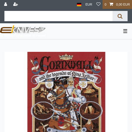
EUR
0
0,00 EUR
☰