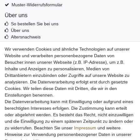
Muster-Widerrufsformular
Über uns
So bestellen Sie bei uns
Über uns
Altersnachweis
Entsorgung & Umwelt
Wir verwenden Cookies und ähnliche Technologien auf unserer
Echtheit von Kundenbewertungen
Website und verarbeiten personenbezogene Daten von
Messer Info Forum
Besucher:innen unserer Webseite (z.B. IP-Adresse), um z.B.
Inhalte und Anzeigen zu personalisieren, Medien von
Messer schärfen
Drittanbietern einzubinden oder Zugriffe auf unsere Website zu
Messerhersteller
analysieren. Die Datenverarbeitung erfolgt erst durch gesetzte
Stahltabelle
Cookies. Wir teilen diese Daten mit Dritten, die wir in den
Stahlarten
Einstellungen benennen.
Rockwell Härte
Die Datenverarbeitung kann mit Einwilligung oder aufgrund eines
Messerarten
berechtigten Interesses erfolgen. Die Zustimmung kann erteilt
Klingenformen
oder abgelehnt werden. Es besteht das Recht, nicht einzuwilligen
Holzarten
und die Einwilligung zu einem späteren Zeitpunkt zu ändern oder
zu widerrufen. Beachten Sie unser
Impressum
und weitere
Hinweise zur Verwendung personenbezogener Daten in unserer
Impressum
Daten­schutz­erklärung
AGB