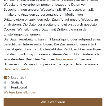
Echtheit von Kundenbewertungen
Website und verarbeiten personenbezogene Daten von
Messer Info Forum
Besucher:innen unserer Webseite (z.B. IP-Adresse), um z.B.
Inhalte und Anzeigen zu personalisieren, Medien von
Messer schärfen
Drittanbietern einzubinden oder Zugriffe auf unsere Website zu
Messerhersteller
analysieren. Die Datenverarbeitung erfolgt erst durch gesetzte
Stahltabelle
Cookies. Wir teilen diese Daten mit Dritten, die wir in den
Stahlarten
Einstellungen benennen.
Rockwell Härte
Die Datenverarbeitung kann mit Einwilligung oder aufgrund eines
Messerarten
berechtigten Interesses erfolgen. Die Zustimmung kann erteilt
Klingenformen
oder abgelehnt werden. Es besteht das Recht, nicht einzuwilligen
Holzarten
und die Einwilligung zu einem späteren Zeitpunkt zu ändern oder
zu widerrufen. Beachten Sie unser
Impressum
und weitere
Hinweise zur Verwendung personenbezogener Daten in unserer
Impressum
Daten­schutz­erklärung
AGB
Daten­schutz­erklärung
.
Essenziell
Widerrufs­recht
Kontakt
Vertrag widerrufen
Statistik
Funktional
Weitere Einstellungen
Alle akzeptieren
© Copyright Alle Preisangaben sind inkl. gesetzlicher Mehrwertsteuer und zzgl.