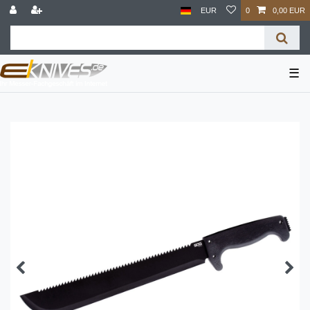
EUR
0
0,00 EUR
☰