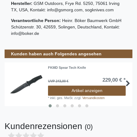
Hersteller:
GSM Outdoors
,
Frye Rd.
5250
,
75061
Irving
TX
,
USA
, Kontakt:
info@gsmorg.com
,
sogknives.com
Verantwortliche Person:
Heinr. Böker Baumwerk GmbH
Schützenstr.
30
,
42659
,
Solingen
,
Deutschland
, Kontakt:
info@boker.de
Kunden haben auch Folgendes angesehen
FKMD Spear Tech Knife
229,00 € *
UVP 243,00 €
Artikel anzeigen
*
inkl. ges. MwSt.
zzgl.
Versandkosten
Kundenrezensionen
(0)