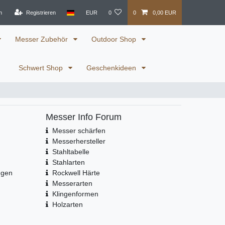
n
Registrieren
EUR
0
0
0,00 EUR
Messer Zubehör
Outdoor Shop
Schwert Shop
Geschenkideen
Messer Info Forum
Messer schärfen
Messerhersteller
Stahltabelle
Stahlarten
ngen
Rockwell Härte
Messerarten
Klingenformen
Holzarten