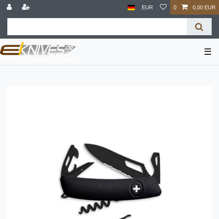
EUR
0
0,00 EUR
☰