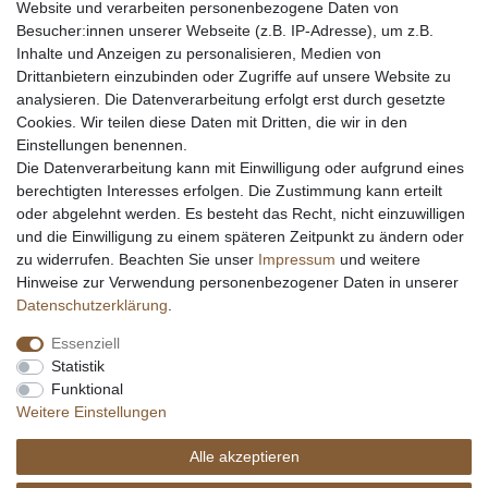
Website und verarbeiten personenbezogene Daten von
Messer Info Forum
Besucher:innen unserer Webseite (z.B. IP-Adresse), um z.B.
Inhalte und Anzeigen zu personalisieren, Medien von
Messer schärfen
Drittanbietern einzubinden oder Zugriffe auf unsere Website zu
Messerhersteller
analysieren. Die Datenverarbeitung erfolgt erst durch gesetzte
Stahltabelle
Cookies. Wir teilen diese Daten mit Dritten, die wir in den
Stahlarten
Einstellungen benennen.
Rockwell Härte
Die Datenverarbeitung kann mit Einwilligung oder aufgrund eines
Messerarten
berechtigten Interesses erfolgen. Die Zustimmung kann erteilt
Klingenformen
oder abgelehnt werden. Es besteht das Recht, nicht einzuwilligen
Holzarten
und die Einwilligung zu einem späteren Zeitpunkt zu ändern oder
zu widerrufen. Beachten Sie unser
Impressum
und weitere
Hinweise zur Verwendung personenbezogener Daten in unserer
Impressum
Daten­schutz­erklärung
AGB
Daten­schutz­erklärung
.
Essenziell
Widerrufs­recht
Kontakt
Vertrag widerrufen
Statistik
Funktional
Weitere Einstellungen
Alle akzeptieren
© Copyright Alle Preisangaben sind inkl. gesetzlicher Mehrwertsteuer und zzgl.
Versandkosten. Alle Grafiken und Warenzeichen auf dieser Seite unterliegen dem