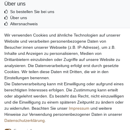
Über uns
So bestellen Sie bei uns
Über uns
Altersnachweis
Entsorgung & Umwelt
Wir verwenden Cookies und ähnliche Technologien auf unserer
Echtheit von Kundenbewertungen
Website und verarbeiten personenbezogene Daten von
Messer Info Forum
Besucher:innen unserer Webseite (z.B. IP-Adresse), um z.B.
Inhalte und Anzeigen zu personalisieren, Medien von
Messer schärfen
Drittanbietern einzubinden oder Zugriffe auf unsere Website zu
Messerhersteller
analysieren. Die Datenverarbeitung erfolgt erst durch gesetzte
Stahltabelle
Cookies. Wir teilen diese Daten mit Dritten, die wir in den
Stahlarten
Einstellungen benennen.
Rockwell Härte
Die Datenverarbeitung kann mit Einwilligung oder aufgrund eines
Messerarten
berechtigten Interesses erfolgen. Die Zustimmung kann erteilt
Klingenformen
oder abgelehnt werden. Es besteht das Recht, nicht einzuwilligen
Holzarten
und die Einwilligung zu einem späteren Zeitpunkt zu ändern oder
zu widerrufen. Beachten Sie unser
Impressum
und weitere
Hinweise zur Verwendung personenbezogener Daten in unserer
Impressum
Daten­schutz­erklärung
AGB
Daten­schutz­erklärung
.