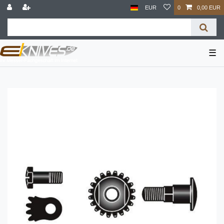
EUR
0
0,00 EUR
☰