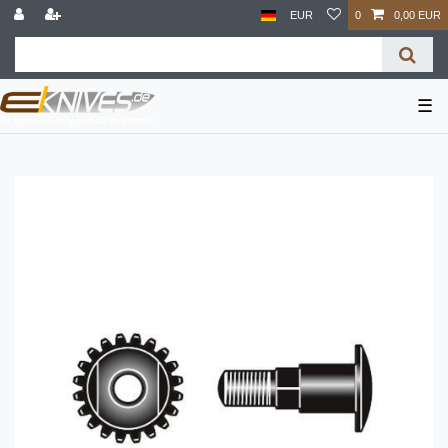
EUR
0
0,00 EUR
☰