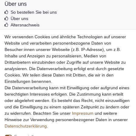
Über uns
So bestellen Sie bei uns
Über uns
Altersnachweis
Entsorgung & Umwelt
Wir verwenden Cookies und ähnliche Technologien auf unserer
Echtheit von Kundenbewertungen
Website und verarbeiten personenbezogene Daten von
Messer Info Forum
Besucher:innen unserer Webseite (z.B. IP-Adresse), um z.B.
Inhalte und Anzeigen zu personalisieren, Medien von
Messer schärfen
Drittanbietern einzubinden oder Zugriffe auf unsere Website zu
Messerhersteller
analysieren. Die Datenverarbeitung erfolgt erst durch gesetzte
Stahltabelle
Cookies. Wir teilen diese Daten mit Dritten, die wir in den
Stahlarten
Einstellungen benennen.
Rockwell Härte
Die Datenverarbeitung kann mit Einwilligung oder aufgrund eines
Messerarten
berechtigten Interesses erfolgen. Die Zustimmung kann erteilt
Klingenformen
oder abgelehnt werden. Es besteht das Recht, nicht einzuwilligen
Holzarten
und die Einwilligung zu einem späteren Zeitpunkt zu ändern oder
zu widerrufen. Beachten Sie unser
Impressum
und weitere
Hinweise zur Verwendung personenbezogener Daten in unserer
Impressum
Daten­schutz­erklärung
AGB
Daten­schutz­erklärung
.