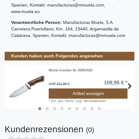
Spanien
, Kontakt:
manufacturas@mmuela.com
,
www.muela.eu
Verantwortliche Person:
Manufacturas Muela, S.A.
Carretera Puertollano, Km.
164
,
13440
,
Argamasilla de
Calatrava
,
Spanien
, Kontakt:
manufacturas@mmuela.com
Kunden haben auch Folgendes angesehen
Muela Gavilan Nr. 02MU020
109,95 € *
UVP 151,95 €
Artikel anzeigen
*
inkl. ges. MwSt.
zzgl.
Versandkosten
Kundenrezensionen
(0)