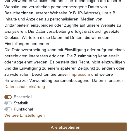
Wir verwenden Cookies und ähnliche Technologien auf unserer
Echtheit von Kundenbewertungen
Website und verarbeiten personenbezogene Daten von
Messer Info Forum
Besucher:innen unserer Webseite (z.B. IP-Adresse), um z.B.
Inhalte und Anzeigen zu personalisieren, Medien von
Messer schärfen
Drittanbietern einzubinden oder Zugriffe auf unsere Website zu
Messerhersteller
analysieren. Die Datenverarbeitung erfolgt erst durch gesetzte
Stahltabelle
Cookies. Wir teilen diese Daten mit Dritten, die wir in den
Stahlarten
Einstellungen benennen.
Rockwell Härte
Die Datenverarbeitung kann mit Einwilligung oder aufgrund eines
Messerarten
berechtigten Interesses erfolgen. Die Zustimmung kann erteilt
Klingenformen
oder abgelehnt werden. Es besteht das Recht, nicht einzuwilligen
Holzarten
und die Einwilligung zu einem späteren Zeitpunkt zu ändern oder
zu widerrufen. Beachten Sie unser
Impressum
und weitere
Hinweise zur Verwendung personenbezogener Daten in unserer
Impressum
Daten­schutz­erklärung
AGB
Daten­schutz­erklärung
.
Essenziell
Widerrufs­recht
Kontakt
Vertrag widerrufen
Statistik
Funktional
Weitere Einstellungen
Alle akzeptieren
© Copyright Alle Preisangaben sind inkl. gesetzlicher Mehrwertsteuer und zzgl.