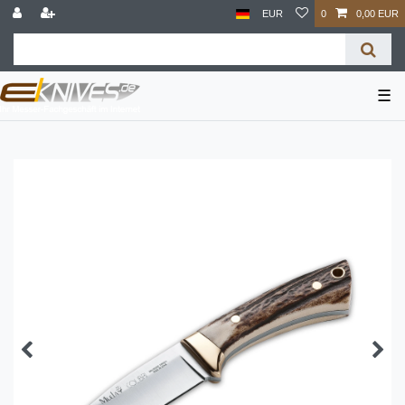
EUR
0
0,00 EUR
☰