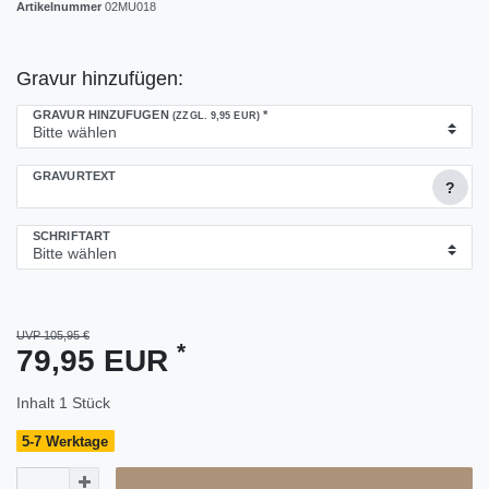
Artikelnummer
02MU018
Gravur hinzufügen:
GRAVUR HINZUFÜGEN
*
(ZZGL. 9,95 EUR)
GRAVURTEXT
?
SCHRIFTART
UVP 105,95 €
*
79,95 EUR
Inhalt
1
Stück
5-7 Werktage