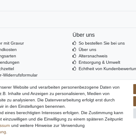
Über uns
r mit Gravur
So bestellen Sie bei uns
ndkosten
Über uns
ngsarten
Altersnachweis
sendungen
Entsorgung & Umwelt
hzettel
Echtheit von Kundenbewertu
r-Widerrufsformular
unserer Website und verarbeiten personenbezogene Daten von
.B. Inhalte und Anzeigen zu personalisieren, Medien von
ite zu analysieren. Die Datenverarbeitung erfolgt erst durch
 wir in den Einstellungen benennen.
aten­schutz­erklärung
AGB
Widerrufs­recht
Vertrag widerru
nd eines berechtigten Interesses erfolgen. Die Zustimmung kann
t einzuwilligen und die Einwilligung zu einem späteren Zeitpunkt
essum
und weitere Hinweise zur Verwendung
rung
.