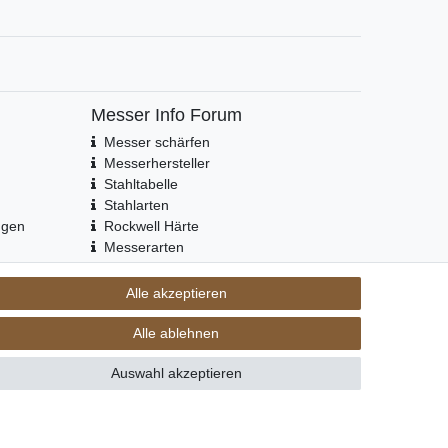
Messer Info Forum
Messer schärfen
Messerhersteller
Stahltabelle
Stahlarten
ngen
Rockwell Härte
Messerarten
Klingenformen
Holzarten
Alle akzeptieren
Alle ablehnen
Kontakt
fen
Auswahl akzeptieren
SEHR GUT
4.91 / 5
aus 424 Bewertungen
bei: ebay.de,
amazon.de,