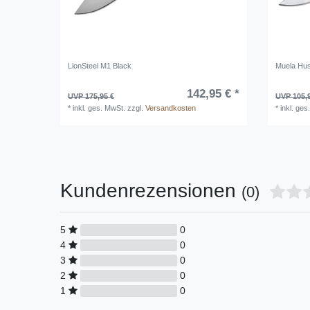
LionSteel M1 Black
Muela Hu
142,95 € *
UVP 175,95 €
UVP 105,
*
inkl. ges. MwSt.
zzgl.
Versandkosten
*
inkl. ges
Kundenrezensionen
(0)
5
0
4
0
3
0
2
0
1
0