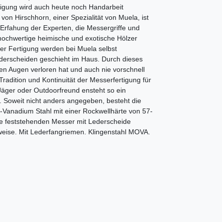
tigung wird auch heute noch Handarbeit
on Hirschhorn, einer Spezialität von Muela, ist
n Erfahung der Experten, die Messergriffe und
hochwertige heimische und exotische Hölzer
 der Fertigung werden bei Muela selbst
ederscheiden geschieht im Haus. Durch dieses
en Augen verloren hat und auch nie vorschnell
Tradition und Kontinuität der Messerfertigung für
Jäger oder Outdoorfreund ensteht so ein
n. Soweit nicht anders angegeben, besteht die
-Vanadium Stahl mit einer Rockwellhärte von 57-
e feststehenden Messer mit Lederscheide
auweise. Mit Lederfangriemen. Klingenstahl MOVA.