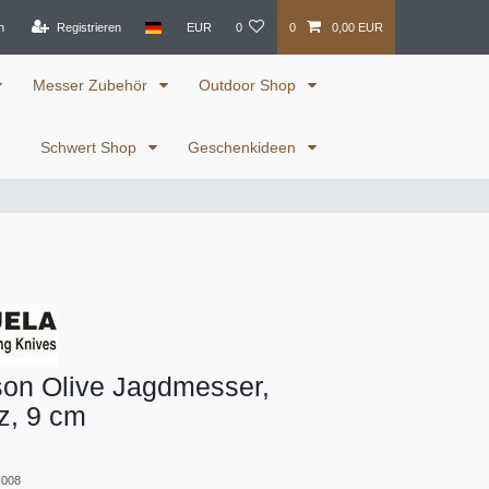
n
Registrieren
EUR
0
0
0,00 EUR
Messer Zubehör
Outdoor Shop
Schwert Shop
Geschenkideen
son Olive Jagdmesser,
z, 9 cm
008