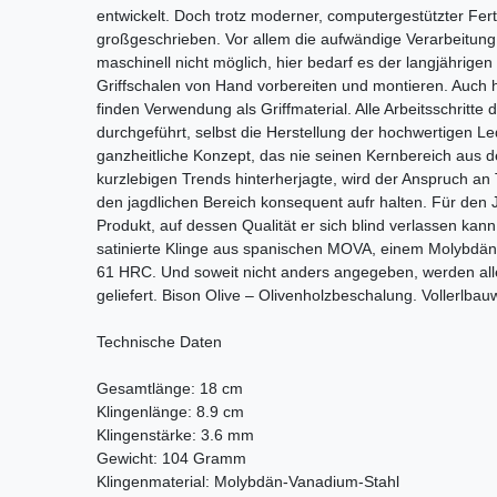
entwickelt. Doch trotz moderner, computergestützter Fer
großgeschrieben. Vor allem die aufwändige Verarbeitung v
maschinell nicht möglich, hier bedarf es der langjährige
Griffschalen von Hand vorbereiten und montieren. Auch 
finden Verwendung als Griffmaterial. Alle Arbeitsschritte
durchgeführt, selbst die Herstellung der hochwertigen L
ganzheitliche Konzept, das nie seinen Kernbereich aus d
kurzlebigen Trends hinterherjagte, wird der Anspruch an 
den jagdlichen Bereich konsequent aufr halten. Für den 
Produkt, auf dessen Qualität er sich blind verlassen kan
satinierte Klinge aus spanischen MOVA, einem Molybdän
61 HRC. Und soweit nicht anders angegeben, werden all
geliefert. Bison Olive – Olivenholzbeschalung. Vollerlb
Technische Daten
Gesamtlänge: 18 cm
Klingenlänge: 8.9 cm
Klingenstärke: 3.6 mm
Gewicht: 104 Gramm
Klingenmaterial: Molybdän-Vanadium-Stahl