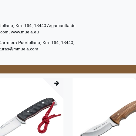
tollano, Km.
164
,
13440
Argamasilla de
.com
,
www.muela.eu
Carretera Puertollano, Km.
164
,
13440
,
turas@mmuela.com