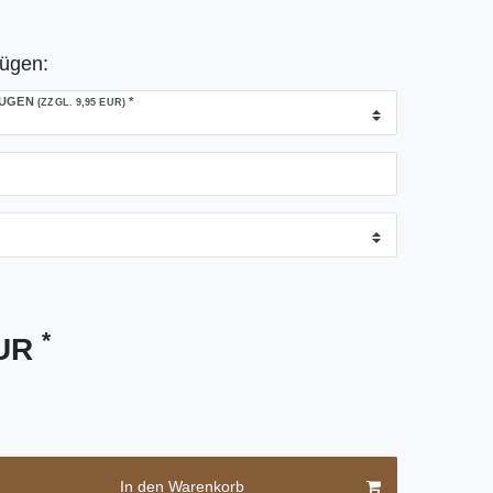
fügen:
FÜGEN
*
(ZZGL. 9,95 EUR)
*
EUR
In den Warenkorb