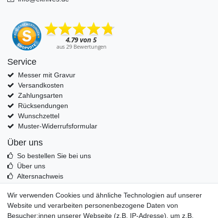
Service
Messer mit Gravur
Versandkosten
Zahlungsarten
Rücksendungen
Wunschzettel
Muster-Widerrufsformular
Über uns
So bestellen Sie bei uns
Über uns
Altersnachweis
Entsorgung & Umwelt
Wir verwenden Cookies und ähnliche Technologien auf unserer
Echtheit von Kundenbewertungen
Website und verarbeiten personenbezogene Daten von
Messer Info Forum
Besucher:innen unserer Webseite (z.B. IP-Adresse), um z.B.