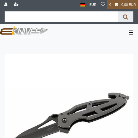
EUR
0
0,00 EUR
☰