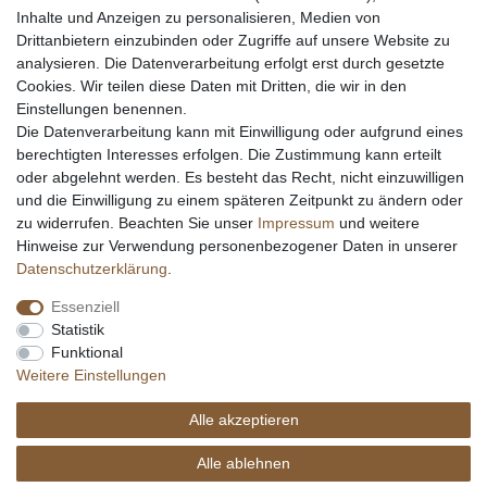
Inhalte und Anzeigen zu personalisieren, Medien von
Messer schärfen
Drittanbietern einzubinden oder Zugriffe auf unsere Website zu
Messerhersteller
analysieren. Die Datenverarbeitung erfolgt erst durch gesetzte
Stahltabelle
Cookies. Wir teilen diese Daten mit Dritten, die wir in den
Stahlarten
Einstellungen benennen.
Rockwell Härte
Die Datenverarbeitung kann mit Einwilligung oder aufgrund eines
Messerarten
berechtigten Interesses erfolgen. Die Zustimmung kann erteilt
Klingenformen
oder abgelehnt werden. Es besteht das Recht, nicht einzuwilligen
Holzarten
und die Einwilligung zu einem späteren Zeitpunkt zu ändern oder
zu widerrufen. Beachten Sie unser
Impressum
und weitere
Hinweise zur Verwendung personenbezogener Daten in unserer
Impressum
Daten­schutz­erklärung
AGB
Daten­schutz­erklärung
.
Essenziell
Widerrufs­recht
Kontakt
Vertrag widerrufen
Statistik
Funktional
Weitere Einstellungen
Alle akzeptieren
© Copyright Alle Preisangaben sind inkl. gesetzlicher Mehrwertsteuer und zzgl.
Versandkosten. Alle Grafiken und Warenzeichen auf dieser Seite unterliegen dem
Alle ablehnen
Recht der jeweiligen Eigentümer. copyright © 2026 Fa. eKnives.de