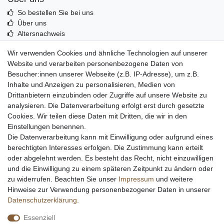
So bestellen Sie bei uns
Über uns
Altersnachweis
Entsorgung & Umwelt
Wir verwenden Cookies und ähnliche Technologien auf unserer
Echtheit von Kundenbewertungen
Website und verarbeiten personenbezogene Daten von
Messer Info Forum
Besucher:innen unserer Webseite (z.B. IP-Adresse), um z.B.
Inhalte und Anzeigen zu personalisieren, Medien von
Messer schärfen
Drittanbietern einzubinden oder Zugriffe auf unsere Website zu
Messerhersteller
analysieren. Die Datenverarbeitung erfolgt erst durch gesetzte
Stahltabelle
Cookies. Wir teilen diese Daten mit Dritten, die wir in den
Stahlarten
Einstellungen benennen.
Rockwell Härte
Die Datenverarbeitung kann mit Einwilligung oder aufgrund eines
Messerarten
berechtigten Interesses erfolgen. Die Zustimmung kann erteilt
Klingenformen
oder abgelehnt werden. Es besteht das Recht, nicht einzuwilligen
Holzarten
und die Einwilligung zu einem späteren Zeitpunkt zu ändern oder
zu widerrufen. Beachten Sie unser
Impressum
und weitere
Hinweise zur Verwendung personenbezogener Daten in unserer
Impressum
Daten­schutz­erklärung
AGB
Daten­schutz­erklärung
.
Essenziell