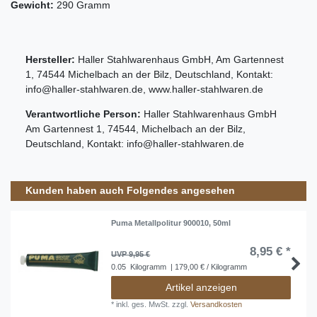
Gewicht:
290 Gramm
Hersteller:
Haller Stahlwarenhaus GmbH
,
Am Gartennest
1
,
74544
Michelbach an der Bilz
,
Deutschland
, Kontakt:
info@haller-stahlwaren.de
,
www.haller-stahlwaren.de
Verantwortliche Person:
Haller Stahlwarenhaus GmbH
Am Gartennest
1
,
74544
,
Michelbach an der Bilz
,
Deutschland
, Kontakt:
info@haller-stahlwaren.de
Kunden haben auch Folgendes angesehen
Puma Metallpolitur 900010, 50ml
8,95 € *
UVP 9,95 €
0.05
Kilogramm
| 179,00 € / Kilogramm
Artikel anzeigen
*
inkl. ges. MwSt.
zzgl.
Versandkosten