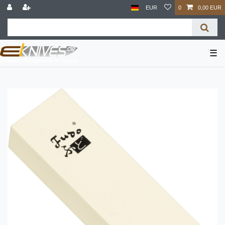
EUR
0
0,00 EUR
☰