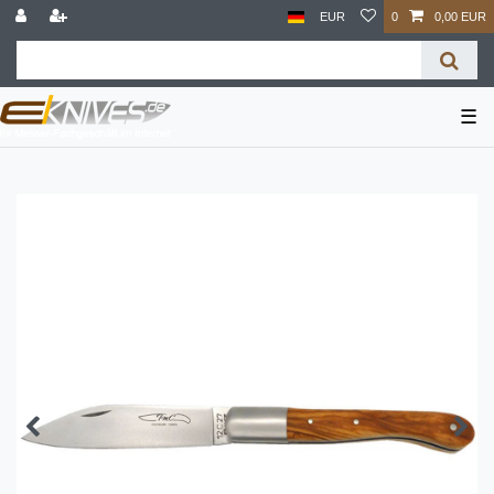
EUR
0
0,00 EUR
☰