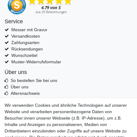
Service
Messer mit Gravur
Versandkosten
Zahlungsarten
Rücksendungen
Wunschzettel
Muster-Widerrufsformular
Über uns
So bestellen Sie bei uns
Über uns
Altersnachweis
Entsorgung & Umwelt
Wir verwenden Cookies und ähnliche Technologien auf unserer
Echtheit von Kundenbewertungen
Website und verarbeiten personenbezogene Daten von
Messer Info Forum
Besucher:innen unserer Webseite (z.B. IP-Adresse), um z.B.
Inhalte und Anzeigen zu personalisieren, Medien von
Messer schärfen
Drittanbietern einzubinden oder Zugriffe auf unsere Website zu
Messerhersteller