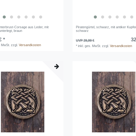
Unterbrust-Corsage aus Leder, mit
Piratengürtel, schwarz, mit antiker Kupfe
unterlegt, braun
schwarz
€ *
32
UVP 39,99 €
. MwSt.
zzgl.
Versandkosten
*
inkl. ges. MwSt.
zzgl.
Versandkosten