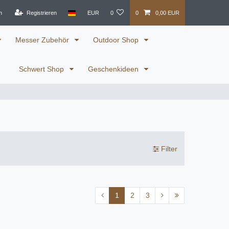
n
Registrieren
EUR
0
0
0,00 EUR
Messer Zubehör
Outdoor Shop
Schwert Shop
Geschenkideen
Filter
1
2
3