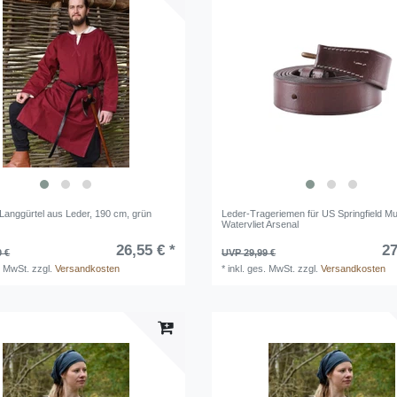
r Langgürtel aus Leder, 190 cm, grün
Leder-Trageriemen für US Springfield M
Watervliet Arsenal
26,55 € *
27
9 €
UVP 29,99 €
. MwSt.
zzgl.
Versandkosten
*
inkl. ges. MwSt.
zzgl.
Versandkosten