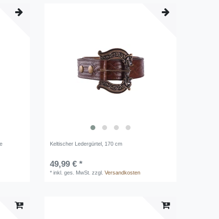
re
Keltischer Ledergürtel, 170 cm
49,99 € *
*
inkl. ges. MwSt.
zzgl.
Versandkosten