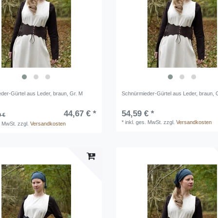
der-Gürtel aus Leder, braun, Gr. M
Schnürmieder-Gürtel aus Leder, braun, G
44,67 € *
54,59 € *
9 €
*
inkl. ges. MwSt.
zzgl.
Versandkosten
. MwSt.
zzgl.
Versandkosten