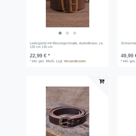
Ledergürtel mit Messingschnalle, dunkelbraun, ca.
Schnürmie
135 cm 135 cm
22,99 € *
49,99 
*
inkl. ges. MwSt.
zzgl.
Versandkosten
*
inkl. ges