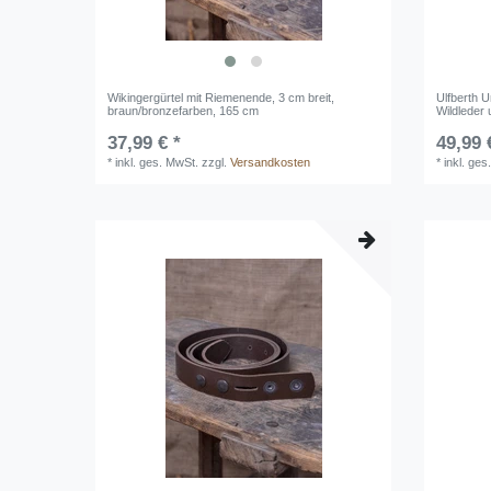
Wikingergürtel mit Riemenende, 3 cm breit,
Ulfberth 
braun/bronzefarben, 165 cm
Wildleder 
37,99 € *
49,99 
*
inkl. ges. MwSt.
zzgl.
Versandkosten
*
inkl. ges