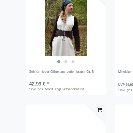
Schnürmieder-Gürtel aus Leder, braun, Gr. S
Mittelalte
42,99 € *
UVP 29,9
*
inkl. ges. MwSt.
zzgl.
Versandkosten
*
inkl. ges