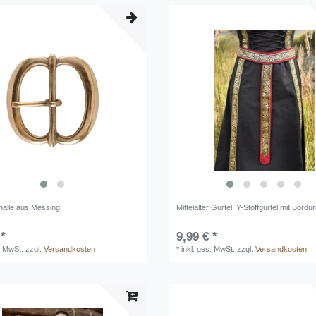
nalle aus Messing
Mittelalter Gürtel, Y-Stoffgürtel mit Bordü
 *
9,99 € *
. MwSt.
zzgl.
Versandkosten
*
inkl. ges. MwSt.
zzgl.
Versandkosten