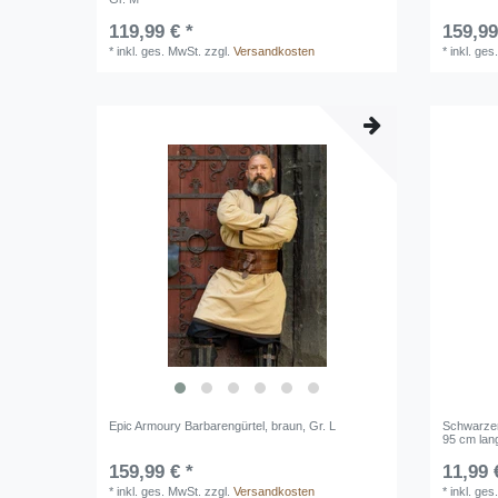
119,99 € *
159,99
*
inkl. ges. MwSt.
zzgl.
Versandkosten
*
inkl. ges
Epic Armoury Barbarengürtel, braun, Gr. L
Schwarzer 
95 cm lan
159,99 € *
11,99 
*
inkl. ges. MwSt.
zzgl.
Versandkosten
*
inkl. ges