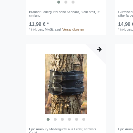
Brauner Ledergürtel ohne Schnalle, 3 cm breit, 95
Gürtelschn
cm lang
silberfarb
11,99 € *
14,99 
*
inkl. ges. MwSt.
zzgl.
Versandkosten
*
inkl. ges
Epic Armoury Miedergürtel aus Leder, schwarz,
Epic Armo
Gr. M