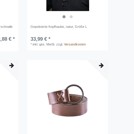
rschnalle
Gepolsterte Kopfhaube, natur, Größe L
,88 € *
33,99 € *
*
inkl. ges. MwSt.
zzgl.
Versandkosten