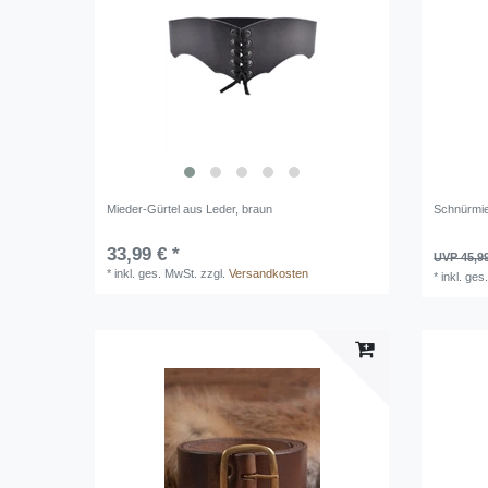
Mieder-Gürtel aus Leder, braun
Schnürmie
33,99 € *
UVP 45,9
*
inkl. ges. MwSt.
zzgl.
Versandkosten
*
inkl. ges