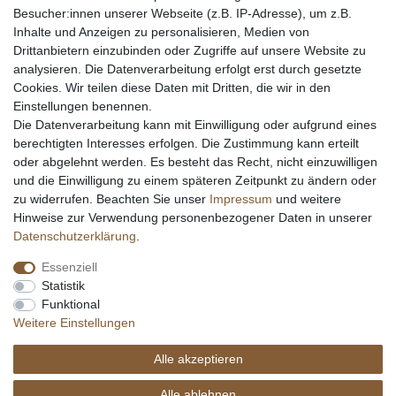
Messer Info Forum
Besucher:innen unserer Webseite (z.B. IP-Adresse), um z.B.
Inhalte und Anzeigen zu personalisieren, Medien von
Messer schärfen
Drittanbietern einzubinden oder Zugriffe auf unsere Website zu
Messerhersteller
analysieren. Die Datenverarbeitung erfolgt erst durch gesetzte
Stahltabelle
Cookies. Wir teilen diese Daten mit Dritten, die wir in den
Stahlarten
Einstellungen benennen.
Rockwell Härte
Die Datenverarbeitung kann mit Einwilligung oder aufgrund eines
Messerarten
berechtigten Interesses erfolgen. Die Zustimmung kann erteilt
Klingenformen
oder abgelehnt werden. Es besteht das Recht, nicht einzuwilligen
Holzarten
und die Einwilligung zu einem späteren Zeitpunkt zu ändern oder
zu widerrufen. Beachten Sie unser
Impressum
und weitere
Hinweise zur Verwendung personenbezogener Daten in unserer
Impressum
Daten­schutz­erklärung
AGB
Daten­schutz­erklärung
.
Essenziell
Widerrufs­recht
Kontakt
Vertrag widerrufen
Statistik
Funktional
Weitere Einstellungen
Alle akzeptieren
© Copyright Alle Preisangaben sind inkl. gesetzlicher Mehrwertsteuer und zzgl.
Versandkosten. Alle Grafiken und Warenzeichen auf dieser Seite unterliegen dem
Alle ablehnen