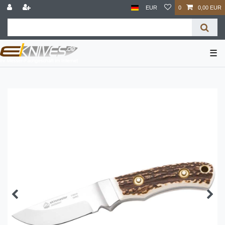
EUR
0
0,00 EUR
☰