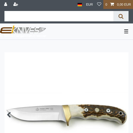
EUR
0
0,00 EUR
☰