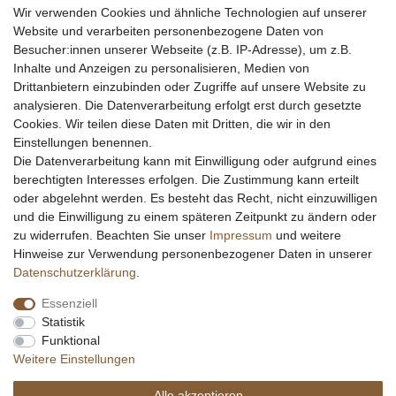
Wir verwenden Cookies und ähnliche Technologien auf unserer
Echtheit von Kundenbewertungen
Website und verarbeiten personenbezogene Daten von
Messer Info Forum
Besucher:innen unserer Webseite (z.B. IP-Adresse), um z.B.
Inhalte und Anzeigen zu personalisieren, Medien von
Messer schärfen
Drittanbietern einzubinden oder Zugriffe auf unsere Website zu
Messerhersteller
analysieren. Die Datenverarbeitung erfolgt erst durch gesetzte
Stahltabelle
Cookies. Wir teilen diese Daten mit Dritten, die wir in den
Stahlarten
Einstellungen benennen.
Rockwell Härte
Die Datenverarbeitung kann mit Einwilligung oder aufgrund eines
Messerarten
berechtigten Interesses erfolgen. Die Zustimmung kann erteilt
Klingenformen
oder abgelehnt werden. Es besteht das Recht, nicht einzuwilligen
Holzarten
und die Einwilligung zu einem späteren Zeitpunkt zu ändern oder
zu widerrufen. Beachten Sie unser
Impressum
und weitere
Hinweise zur Verwendung personenbezogener Daten in unserer
Impressum
Daten­schutz­erklärung
AGB
Daten­schutz­erklärung
.
Essenziell
Widerrufs­recht
Kontakt
Vertrag widerrufen
Statistik
Funktional
Weitere Einstellungen
Alle akzeptieren