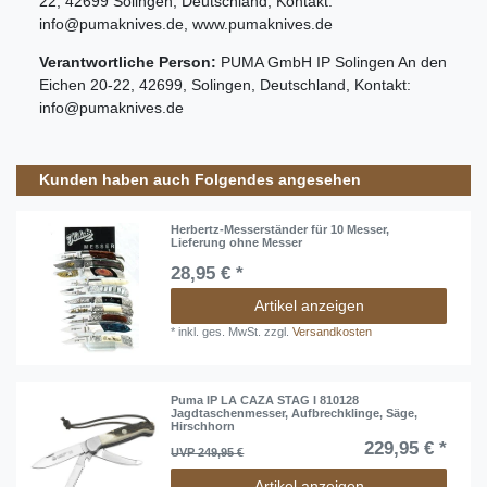
22
,
42699
Solingen
,
Deutschland
, Kontakt:
info@pumaknives.de
,
www.pumaknives.de
Verantwortliche Person:
PUMA GmbH IP Solingen
An den
Eichen
20-22
,
42699
,
Solingen
,
Deutschland
, Kontakt:
info@pumaknives.de
Kunden haben auch Folgendes angesehen
Herbertz-Messerständer für 10 Messer,
Lieferung ohne Messer
28,95 € *
Artikel anzeigen
*
inkl. ges. MwSt.
zzgl.
Versandkosten
Puma IP LA CAZA STAG I 810128
Jagdtaschenmesser, Aufbrechklinge, Säge,
Hirschhorn
229,95 € *
UVP 249,95 €
Artikel anzeigen