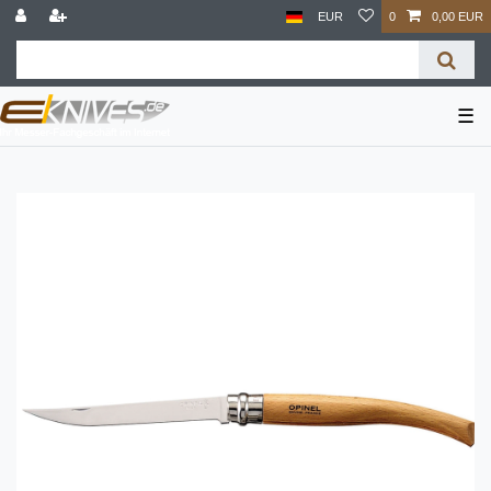
EUR
0
0,00 EUR
☰