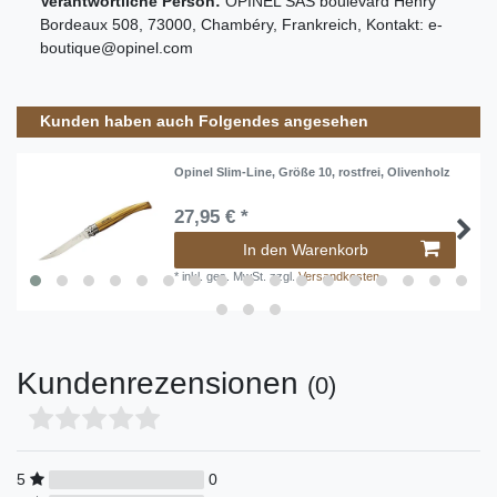
Verantwortliche Person:
OPINEL SAS
boulevard Henry
Bordeaux
508
,
73000
,
Chambéry
,
Frankreich
, Kontakt:
e-
boutique@opinel.com
Kunden haben auch Folgendes angesehen
Opinel Slim-Line, Größe 10, rostfrei, Olivenholz
27,95 € *
In den Warenkorb
*
inkl. ges. MwSt.
zzgl.
Versandkosten
Kundenrezensionen
(0)
5
0