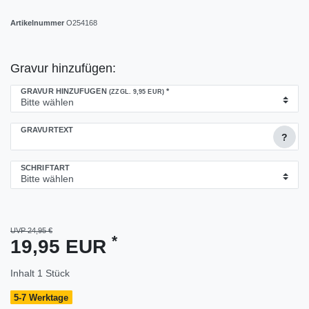
Artikelnummer
O254168
Gravur hinzufügen:
GRAVUR HINZUFÜGEN
*
(ZZGL. 9,95 EUR)
GRAVURTEXT
?
SCHRIFTART
UVP 24,95 €
*
19,95 EUR
Inhalt
1
Stück
5-7 Werktage