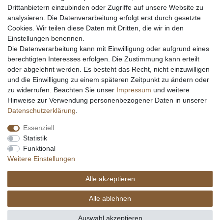
Drittanbietern einzubinden oder Zugriffe auf unsere Website zu
Messerhersteller
analysieren. Die Datenverarbeitung erfolgt erst durch gesetzte
Stahltabelle
Cookies. Wir teilen diese Daten mit Dritten, die wir in den
Stahlarten
Einstellungen benennen.
Rockwell Härte
Die Datenverarbeitung kann mit Einwilligung oder aufgrund eines
Messerarten
berechtigten Interesses erfolgen. Die Zustimmung kann erteilt
Klingenformen
oder abgelehnt werden. Es besteht das Recht, nicht einzuwilligen
Holzarten
und die Einwilligung zu einem späteren Zeitpunkt zu ändern oder
zu widerrufen. Beachten Sie unser
Impressum
und weitere
Hinweise zur Verwendung personenbezogener Daten in unserer
Impressum
Daten­schutz­erklärung
AGB
Daten­schutz­erklärung
.
Essenziell
Widerrufs­recht
Kontakt
Vertrag widerrufen
Statistik
Funktional
Weitere Einstellungen
Alle akzeptieren
© Copyright Alle Preisangaben sind inkl. gesetzlicher Mehrwertsteuer und zzgl.
Versandkosten. Alle Grafiken und Warenzeichen auf dieser Seite unterliegen dem
Alle ablehnen
Recht der jeweiligen Eigentümer. copyright © 2026 Fa. eKnives.de
SEHR GUT
(4.91 / 5)
Auswahl akzeptieren
aus
423
Bewertungen bei: ebay.de, amazon.de, shopvote.de ⓘ