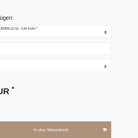
fügen:
FÜGEN
*
(ZZGL. 9,95 EUR)
*
EUR
In den Warenkorb