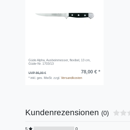
Güde Alpha, Ausbeinmesser, flexibel, 13 cm,
Güde-Nr. 1703/13
78,00 € *
UVP 86,00 €
*
inkl. ges. MwSt.
zzgl.
Versandkosten
Kundenrezensionen
(0)
5
0