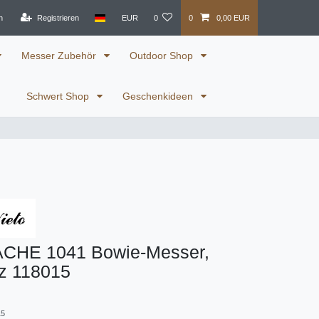
n
Registrieren
EUR
0
0
0,00 EUR
Messer Zubehör
Outdoor Shop
Schwert Shop
Geschenkideen
ACHE 1041 Bowie-Messer,
lz 118015
15