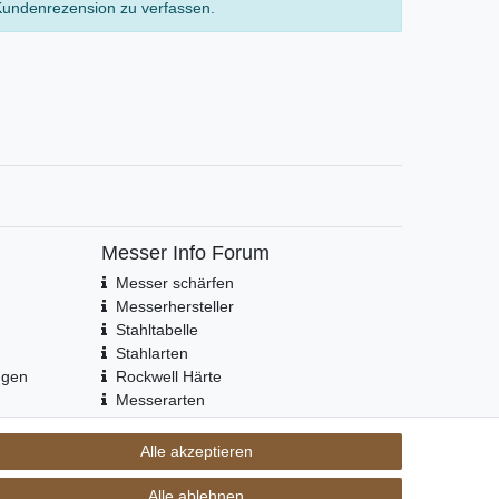
Kundenrezension zu verfassen.
Messer Info Forum
Messer schärfen
Messerhersteller
Stahltabelle
Stahlarten
ngen
Rockwell Härte
Messerarten
Klingenformen
Holzarten
Alle akzeptieren
Alle ablehnen