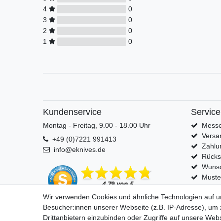
4
0
3
0
2
0
1
0
Kundenservice
Service
Montag - Freitag, 9.00 - 18.00 Uhr
Messe
Versa
+49 (0)7221 991413
Zahlu
info@eknives.de
Rück
Wunsc
Muste
Wir verwenden Cookies und ähnliche Technologien auf 
Besucher:innen unserer Webseite (z.B. IP-Adresse), um z
Drittanbietern einzubinden oder Zugriffe auf unsere Webs