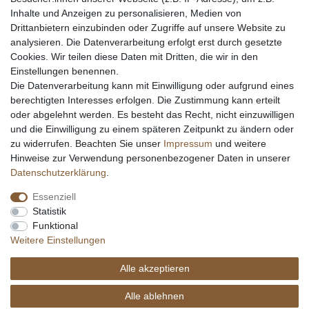
Inhalte und Anzeigen zu personalisieren, Medien von
Messer schärfen
Drittanbietern einzubinden oder Zugriffe auf unsere Website zu
Messerhersteller
analysieren. Die Datenverarbeitung erfolgt erst durch gesetzte
Stahltabelle
Cookies. Wir teilen diese Daten mit Dritten, die wir in den
Stahlarten
Einstellungen benennen.
Rockwell Härte
Die Datenverarbeitung kann mit Einwilligung oder aufgrund eines
Messerarten
berechtigten Interesses erfolgen. Die Zustimmung kann erteilt
Klingenformen
oder abgelehnt werden. Es besteht das Recht, nicht einzuwilligen
Holzarten
und die Einwilligung zu einem späteren Zeitpunkt zu ändern oder
zu widerrufen. Beachten Sie unser
Impressum
und weitere
Hinweise zur Verwendung personenbezogener Daten in unserer
Impressum
Daten­schutz­erklärung
AGB
Daten­schutz­erklärung
.
Essenziell
Widerrufs­recht
Kontakt
Vertrag widerrufen
Statistik
Funktional
Weitere Einstellungen
Alle akzeptieren
© Copyright Alle Preisangaben sind inkl. gesetzlicher Mehrwertsteuer und zzgl.
Versandkosten. Alle Grafiken und Warenzeichen auf dieser Seite unterliegen dem
Alle ablehnen
Recht der jeweiligen Eigentümer. copyright © 2026 Fa. eKnives.de