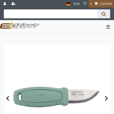
EUR
0
0,00 EUR
☰