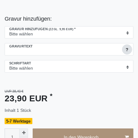
Gravur hinzufügen:
GRAVUR HINZUFÜGEN
*
(ZZGL. 9,95 EUR)
GRAVURTEXT
?
SCHRIFTART
UVP 38,40 €
*
23,90 EUR
Inhalt
1
Stück
5-7 Werktage
In den Warenkorb