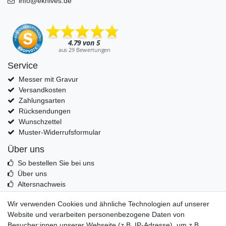
info@eknives.de
Service
Messer mit Gravur
Versandkosten
Zahlungsarten
Rücksendungen
Wunschzettel
Muster-Widerrufsformular
Über uns
So bestellen Sie bei uns
Über uns
Altersnachweis
Entsorgung & Umwelt
Wir verwenden Cookies und ähnliche Technologien auf unserer
Echtheit von Kundenbewertungen
Website und verarbeiten personenbezogene Daten von
Messer Info Forum
Besucher:innen unserer Webseite (z.B. IP-Adresse), um z.B.