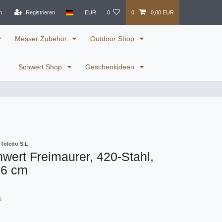
n
Registrieren
EUR
0
0
0,00 EUR
Messer Zubehör
Outdoor Shop
Schwert Shop
Geschenkideen
 Toledo S.L
wert Freimaurer, 420-Stahl,
16 cm
6