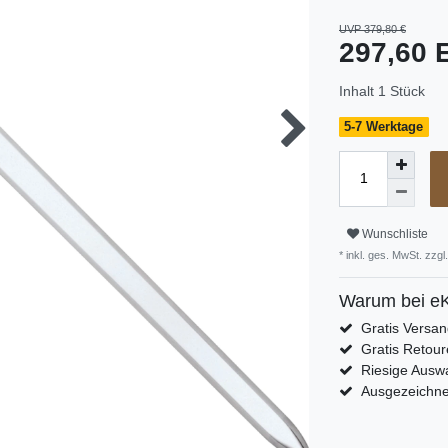
UVP 379,80 €
297,60
Inhalt
1
Stück
5-7 Werktage
Wunschliste
* inkl. ges. MwSt. zzgl.
Warum bei eK
Gratis Versa
Gratis Retour
Riesige Auswa
Ausgezeichn