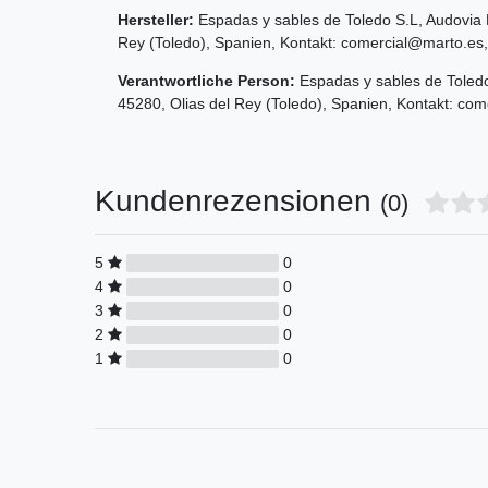
Hersteller:
Espadas y sables de Toledo S.L
,
Audovia
Rey (Toledo)
,
Spanien
, Kontakt:
comercial@marto.es
Verantwortliche Person:
Espadas y sables de Toled
45280
,
Olias del Rey (Toledo)
,
Spanien
, Kontakt:
com
Kundenrezensionen
(0)
5
0
4
0
3
0
2
0
1
0