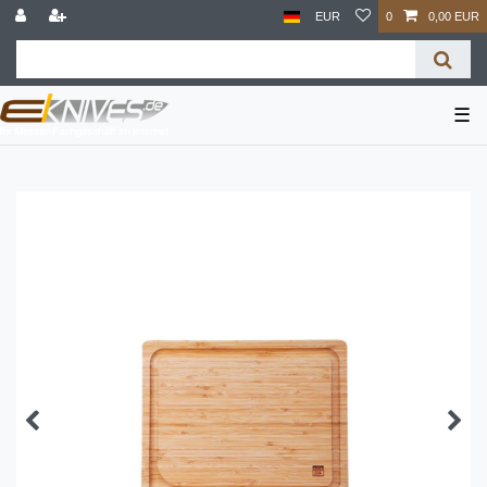
EUR
0
0,00 EUR
☰