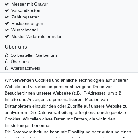
Messer mit Gravur
Versandkosten
Zahlungsarten
Rücksendungen
Wunschzettel
Muster-Widerrufsformular
Über uns
So bestellen Sie bei uns
Über uns
Altersnachweis
Entsorgung & Umwelt
Wir verwenden Cookies und ähnliche Technologien auf unserer
Echtheit von Kundenbewertungen
Website und verarbeiten personenbezogene Daten von
Messer Info Forum
Besucher:innen unserer Webseite (z.B. IP-Adresse), um z.B.
Inhalte und Anzeigen zu personalisieren, Medien von
Messer schärfen
Drittanbietern einzubinden oder Zugriffe auf unsere Website zu
Messerhersteller
analysieren. Die Datenverarbeitung erfolgt erst durch gesetzte
Stahltabelle
Cookies. Wir teilen diese Daten mit Dritten, die wir in den
Stahlarten
Einstellungen benennen.
Rockwell Härte
Die Datenverarbeitung kann mit Einwilligung oder aufgrund eines
Messerarten