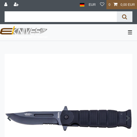
EUR
0
0,00 EUR
☰